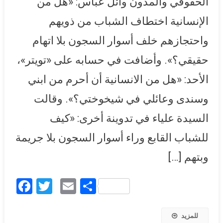
الحقوقي والمدون وائل عباس: «هل من
شيخوختي؟
الإنسانية اختطاف الشباب من ذويهم
واحتجازهم خلف أسوار السجون بلا اتهام
حقيقي؟». وأضافت في حسابه على «تويتر»،
الأحد: «هل من الانسانية أن أحرم من ابني
وسندى وعائلي في شيخوختي؟». وقالت
السيدة علياء في تدوينة أخرى: «كيف
للشباب القابع وراء أسوار السجون بلا جريمة
وبتهم […]
Facebook
Twitter
Email
Share
للمزيد