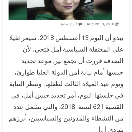
August 13, 2018
أترك تعليق
On يوم صعب على أمل فتحي..
النيابة تنظر تجديد حبسها في
يبدو أن اليوم 13 أغسطس 2018، سيمر ثقيلا
القضية 621 يوم عيد ميلاد طفلها
الوحيد
على المعتقلة السياسية أمل فتحي، لأن
الصدفة قررت أن تجمع بين موعد تجديد
حبسها أمام نيابة أمن الدولة العليا طوارئ،
ويوم عيد الميلاد الثالث لطفلها. وتنظر النيابة
في جلستها اليوم، أمر تجديد حبس أمل، في
القضية 621 لسنة 2018، والتي تشمل عدد
من النشطاء والمدونين والسياسيين، أبرزهم
شادي […]