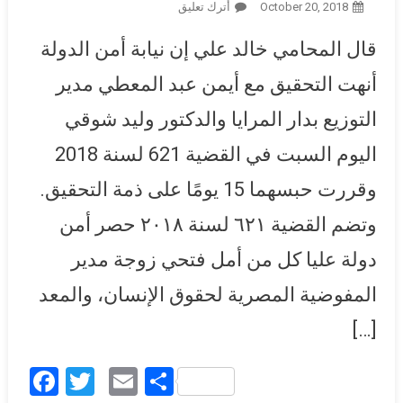
October 20, 2018
أترك تعليق
On خالد علي: حبس أيمن
عبدالمعطي ووليد شوقي 15 يومًا
قال المحامي خالد علي إن نيابة أمن الدولة
على ذمة القضية 621 بتهمة
الانضمام لجماعة أسست على
أنهت التحقيق مع أيمن عبد المعطي مدير
خلاف القانون
التوزيع بدار المرايا والدكتور وليد شوقي
اليوم السبت في القضية 621 لسنة 2018
وقررت حبسهما 15 يومًا على ذمة التحقيق.
وتضم القضية ٦٢١ لسنة ٢٠١٨ حصر أمن
دولة عليا كل من أمل فتحي زوجة مدير
المفوضية المصرية لحقوق الإنسان، والمعد
[…]
Facebook
Twitter
Email
Share