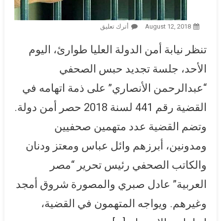
August 12, 2018
أترك تعليق
On “أمن الدولة” تنظر اليوم تجديد
حبس الصحفي عبدالرحمن
تنظر نيابة أمن الدولة العليا طوارئ، اليوم
الأنصاري في القضية 441
الأحد، جلسة تجديد حبس الصحفي
“عبدالرحمن الأنصاري” على ذمة اتهامه في
القضية رقم 441 لسنة 2018 حصر أمن دولة.
وتضم القضية عدد متهمين صحفيين
ومدونين، أبرزهم وائل عباس ومعتز ودنان
والكاتب الصحفي رئيس تحرير “مصر
العربية” عادل صبري والمصورة شروق أمجد
وغيرهم. ويواجه المتهمون في القضية،