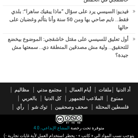
فيديو| السيسي يرد على سؤال “ماذا يبقيك ساهرا”: بلدي
فقط.. نايم صاحي بها ومن 50 سنة وأنا بتألم وغضبان على
حالها
أول تعليق للسيسي على مقتل خاشقجي: الموضوع بيخضع
للتحقيق.. ولية مش مصدقين المنطقة دي.. سمعتها مش
جيدة؟
أد الدنيا
ملفات
أيام العمال
مجتمع مدني
مظاليم
ممنوع
الملاعب للجمهور
كل الدنيا
بالعربي
فلسطين المحتلة
صحف وصحفيين
توك شو
رأي
متوفرة تحت رخصة
المشاع الإبداعي، 4.0
(يتوجب نسب المواد الى « كاتب » - يحظر استخدام العمل لأية غايات تجارية -