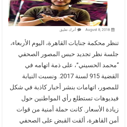
August 8, 2018
أترك تعليق
On الجنايات تنظر تجديد حبس
المصور الصحفي “محمد الحسيني”
تنظر محكمة جنايات القاهرة، اليوم الأربعاء،
بعد 11 شهرا من القبض عليه
جلسة نظر تجديد حبس المصور الصحفي
“محمد الحسيني”، على ذمة اتهامه في
القضية 915 لسنة 2017. ونسبت النيابة
للمصور، اتهامات بنشر أخبار كاذبة في شكل
فيديوهات تستطلع رأي المواطنين حول
زيادة الأسعار. كانت حملة أمنية من قوات
أمن القاهرة، ألقت القبض على الصحفي