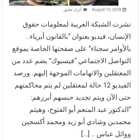
August 13, 2018
أترك تعليق
On “سجناء الولا حاجة”.. فيديو لـ
الشبكة العربية عن 12معتقلًا
نشرت الشبكة العربية لمعلومات حقوق
متهمين بالانضمام لجماعة ونشر
أخبار كاذبة.. ما هي الجماعة وأين
الإنسان، فيديو بعنوان “بالقانون أبرياء..
الأخبار؟
بالأوامر سجناء” على صفحتها الخاصة بموقع
التواصل الاجتماعي “فيسبوك” يضم عدد من
المعتقلين والاتهامات الموجهة إليهم. ورصد
الفيديو 12 حالة لمعتقلين لم يتم محاكمتهم
حتى الآن ويتم تجديد حبسهم أبرزهم:
“الدكتور عبد المنعم أبو الفتوح، وهيثم
محمدين وشادي أبو زيد ومحمد أكسجين
ووائل عباس .. […]