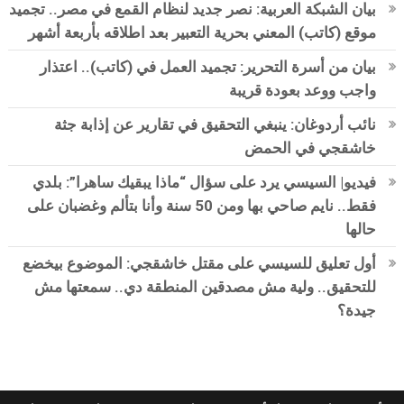
بيان الشبكة العربية: نصر جديد لنظام القمع في مصر.. تجميد
موقع (كاتب) المعني بحرية التعبير بعد اطلاقه بأربعة أشهر
بيان من أسرة التحرير: تجميد العمل في (كاتب).. اعتذار
واجب ووعد بعودة قريبة
نائب أردوغان: ينبغي التحقيق في تقارير عن إذابة جثة
خاشقجي في الحمض
فيديو| السيسي يرد على سؤال “ماذا يبقيك ساهرا”: بلدي
فقط.. نايم صاحي بها ومن 50 سنة وأنا بتألم وغضبان على
حالها
أول تعليق للسيسي على مقتل خاشقجي: الموضوع بيخضع
للتحقيق.. ولية مش مصدقين المنطقة دي.. سمعتها مش
جيدة؟