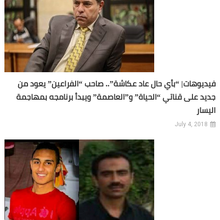
فيديوهات| “بأي حال عاد عكاشة”.. صاحب “الفراعين” يعود من
جديد على قناتي “الحياة” و”العاصمة” ويبدأ برنامجه بمهاجمة
اليسار
July 4, 2018