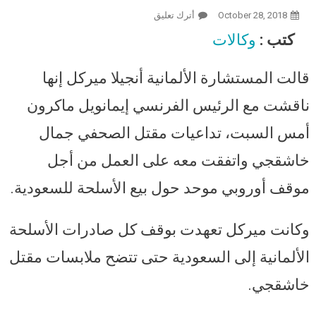
October 28, 2018
أترك تعليق
On ميركل: نسعى لموقف أوروبي
موحد حول بيع الأسلحة للسعودية بعد
كتب :
وكالات
مقتل خاشقجي.. وناقشت الأمر مع
ماكرون
قالت المستشارة الألمانية أنجيلا ميركل إنها
ناقشت مع الرئيس الفرنسي إيمانويل ماكرون
أمس السبت، تداعيات مقتل الصحفي جمال
خاشقجي واتفقت معه على العمل من أجل
موقف أوروبي موحد حول بيع الأسلحة للسعودية.
وكانت ميركل تعهدت بوقف كل صادرات الأسلحة
الألمانية إلى السعودية حتى تتضح ملابسات مقتل
خاشقجي.