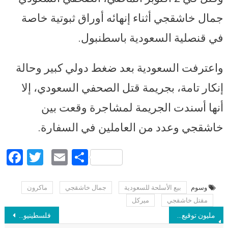
جمال خاشقجي أثناء إنهائه أوراق ثبوتية خاصة
في قنصلية السعودية باسطنبول.
واعترفت السعودية بعد ضغط دولي كبير وحالة
إنكار تامة، بجريمة قتل الصحفي السعودي، إلا
أنها أسندت الجريمة لمشاجرة وقعت بين
خاشقجي وعدد من العاملين في السفارة.
Facebook
Twitter
Email
Share
وسوم
بيع الأسلحة للسعودية
جمال خاشقجي
ماكرون
Post navigation
مقتل خاشقجي
ميركل
مليون توقيع على آفاز للمطالبة بوقف بيع الأسلحة للسعودية: لا يجب أن تمر جرائم حرب اليمن وقتل خاشقجي دون وقفة
فلسطينيون يوافقون على هدنة بوساطة مصرية بعد تبادل إطلاق النار مع الاحتلال