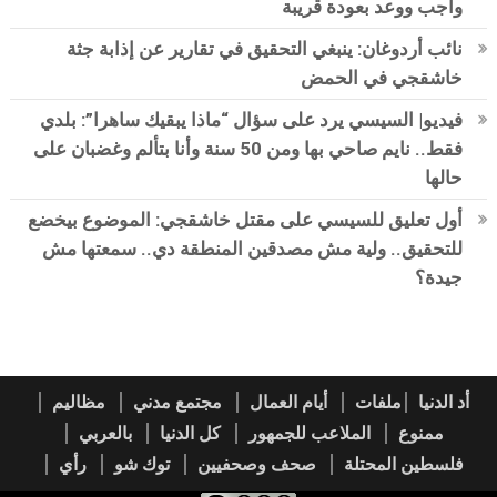
واجب ووعد بعودة قريبة
نائب أردوغان: ينبغي التحقيق في تقارير عن إذابة جثة
خاشقجي في الحمض
فيديو| السيسي يرد على سؤال “ماذا يبقيك ساهرا”: بلدي
فقط.. نايم صاحي بها ومن 50 سنة وأنا بتألم وغضبان على
حالها
أول تعليق للسيسي على مقتل خاشقجي: الموضوع بيخضع
للتحقيق.. ولية مش مصدقين المنطقة دي.. سمعتها مش
جيدة؟
أد الدنيا
ملفات
أيام العمال
مجتمع مدني
مظاليم
ممنوع
الملاعب للجمهور
كل الدنيا
بالعربي
فلسطين المحتلة
صحف وصحفيين
توك شو
رأي