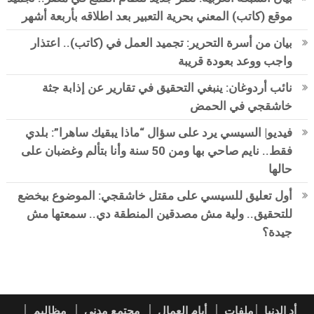
موقع (كاتب) المعني بحرية التعبير بعد اطلاقه بأربعة أشهر
بيان من أسرة التحرير: تجميد العمل في (كاتب).. اعتذار
واجب ووعد بعودة قريبة
نائب أردوغان: ينبغي التحقيق في تقارير عن إذابة جثة
خاشقجي في الحمض
فيديو| السيسي يرد على سؤال “ماذا يبقيك ساهرا”: بلدي
فقط.. نايم صاحي بها ومن 50 سنة وأنا بتألم وغضبان على
حالها
أول تعليق للسيسي على مقتل خاشقجي: الموضوع بيخضع
للتحقيق.. ولية مش مصدقين المنطقة دي.. سمعتها مش
جيدة؟
أد الدنيا
ملفات
أيام العمال
مجتمع مدني
مظاليم