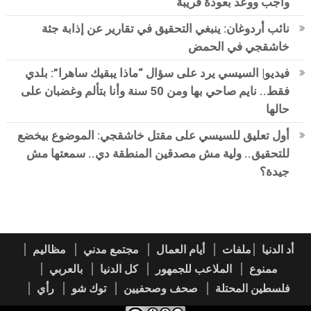
واجب ووعد بعودة قريبة
نائب أردوغان: ينبغي التحقيق في تقارير عن إذابة جثة
خاشقجي في الحمض
فيديو| السيسي يرد على سؤال “ماذا يبقيك ساهرا”: بلدي
فقط.. نايم صاحي بها ومن 50 سنة وأنا بتألم وغضبان على
حالها
أول تعليق للسيسي على مقتل خاشقجي: الموضوع بيخضع
للتحقيق.. ولية مش مصدقين المنطقة دي.. سمعتها مش
جيدة؟
أد الدنيا
ملفات
أيام العمال
مجتمع مدني
مظاليم
ممنوع
الملاعب للجمهور
كل الدنيا
بالعربي
فلسطين المحتلة
صحف وصحفيين
توك شو
رأي