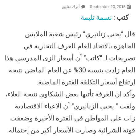
September 20, 2018
أترك تعليق
On رئيس شعبة الملابس بالغرفة
التجارية عن أسعار الزي المدرسي:
كتب :
نسمة تليمة
زادت 30% عن العام الماضي..
والقوة الشرائية ضعفت
قال “يحيي زنانيري” رئيس شعبة الملابس
الجاهزة بالاتحاد العام للغرف التجارية في
تصريحات لـ “كاتب” أن أسعار الزى المدرسي هذا
العام زادت بنسبة 30% عن العام الماضي نتيجة
إرتفاع أسعار التكلفة الفترة الماضية.
وأكد ان الغرفة تأتيها بعض الشكاوي نتيجة الغلاء،
ولفت ” يحيي الزنانيري” أن الاعباء الاقتصادية
زات على المواطن في الفترة الأخيرة وضعفت
قوته الشرائية وصارت الأسعار أكبر من إحتماله