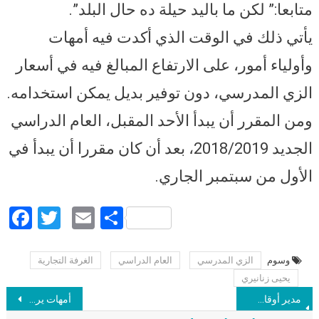
متابعا:” لكن ما باليد حيلة ده حال البلد”.
يأتي ذلك في الوقت الذي أكدت فيه أمهات
وأولياء أمور، على الارتفاع المبالغ فيه في أسعار
الزي المدرسي، دون توفير بديل يمكن استخدامه.
ومن المقرر أن يبدأ الأحد المقبل، العام الدراسي
الجديد 2018/2019، بعد أن كان مقررا أن يبدأ في
الأول من سبتمبر الجاري.
Facebook
Twitter
Email
Share
وسوم
الزي المدرسي
العام الدراسي
الغرفة التجارية
Post navigation
يحيى زنانيري
مدير أوقاف الدقهلية يحكي تفاصيل خلافه مع شقيق الشيخ محمد حسان.. زعلانين إن الأوقاف سيطرت على مجمع أهل السنة
أمهات يروين معاناتهن بسبب ارتفاع أسعار الزي المدرسي دون بدائل.. ورئيس شعبة الملابس: ما باليد حيلة