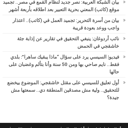
بيان الشبكة العربية: نصر جديد لنظام القمع في مصر.. تجميد
موقع (كاتب) المعني بحرية التعبير بعد اطلاقه بأربعة أشهر
بيان من أسرة التحرير: تجميد العمل في (كاتب).. اعتذار
واجب ووعد بعودة قريبة
نائب أردوغان: ينبغي التحقيق في تقارير عن إذابة جثة
خاشقجي في الحمض
فيديو| السيسي يرد على سؤال “ماذا يبقيك ساهرا”: بلدي
فقط.. نايم صاحي بها ومن 50 سنة وأنا بتألم وغضبان على
حالها
أول تعليق للسيسي على مقتل خاشقجي: الموضوع بيخضع
للتحقيق.. ولية مش مصدقين المنطقة دي.. سمعتها مش
جيدة؟