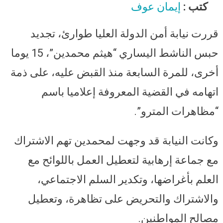
حبس “هيثم محمدين” 15 يوما في قضية
كتب :
إيمان عوف
مظاهرات المترو
قررت نيابة أمن الدولة العليا طوارئ، تجديد
حبس الناشط اليساري “هيثم محمدين”، 15 يوما
أخرى، للمرة السابعة منذ القبض عليه، على ذمة
اتهامه في القضية المعروفة إعلاميا باسم
“مظاهرات المترو”.
وكانت النيابة قد وجهت لمحمدين تهم الاشتراك
مع جماعة إرهابية لتعطيل العمل باللوائح مع
العلم بأغراضها، وتكدير السلم الاجتماعي،
والاشتراك والتحريض على تظاهرة، وتعطيل
مصالح المواطنين.