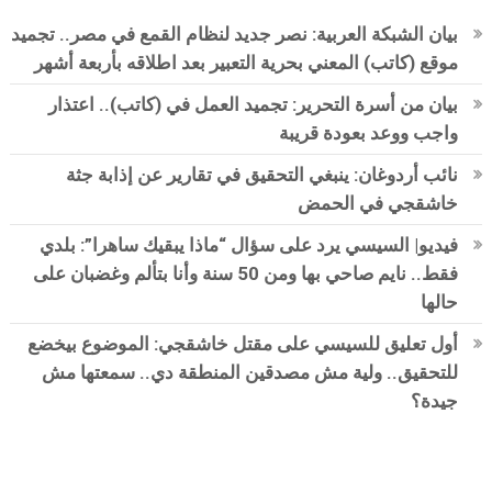
بيان الشبكة العربية: نصر جديد لنظام القمع في مصر.. تجميد
موقع (كاتب) المعني بحرية التعبير بعد اطلاقه بأربعة أشهر
بيان من أسرة التحرير: تجميد العمل في (كاتب).. اعتذار
واجب ووعد بعودة قريبة
نائب أردوغان: ينبغي التحقيق في تقارير عن إذابة جثة
خاشقجي في الحمض
فيديو| السيسي يرد على سؤال “ماذا يبقيك ساهرا”: بلدي
فقط.. نايم صاحي بها ومن 50 سنة وأنا بتألم وغضبان على
حالها
أول تعليق للسيسي على مقتل خاشقجي: الموضوع بيخضع
للتحقيق.. ولية مش مصدقين المنطقة دي.. سمعتها مش
جيدة؟