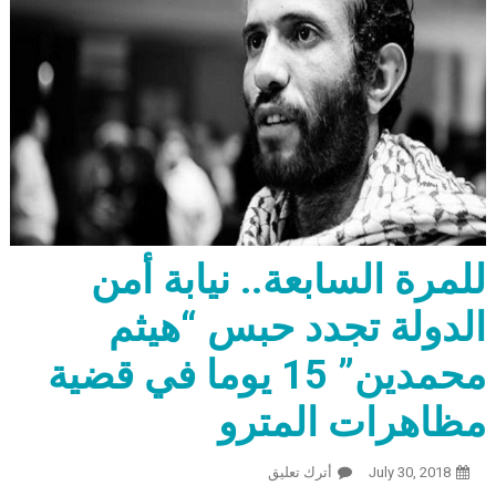
للمرة السابعة.. نيابة أمن
الدولة تجدد حبس “هيثم
محمدين” 15 يوما في قضية
مظاهرات المترو
July 30, 2018
أترك تعليق
On للمرة السابعة.. نيابة أمن الدولة تجدد