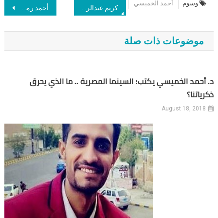
وسوم
أحمد الخميسي
Post navigation
كريم عبدالراضي يكشف تفاصيل جلسة تجديد حبس هشام جعفر: حالته متدهورة ولم يستطع رؤيتنا والقصاص كان ينقل له إشاراتنا
أحمد رمضان يكتب في ذكرى فض رابعة: عن الجريمة التي تورط فيها الجميع
موضوعات ذات صلة
د. أحمد الخميسي يكتب: السينما المصرية .. ما الذي يحرق
ذكرياتنا؟
August 18, 2018