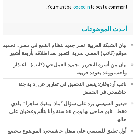
You must be
logged in
to post a comment.
أحدث الموضوعات
بيان الشبكة العربية: نصر جديد لنظام القمع في مصر.. تجميد
موقع (كاتب) المعني بحرية التعبير بعد اطلاقه بأربعة أشهر
بيان من أسرة التحرير: تجميد العمل في (كاتب).. اعتذار
واجب ووعد بعودة قريبة
نائب أردوغان: ينبغي التحقيق في تقارير عن إذابة جثة
خاشقجي في الحمض
فيديو| السيسي يرد على سؤال “ماذا يبقيك ساهرا”: بلدي
فقط.. نايم صاحي بها ومن 50 سنة وأنا بتألم وغضبان على
حالها
أول تعليق للسيسي على مقتل خاشقجي: الموضوع بيخضع