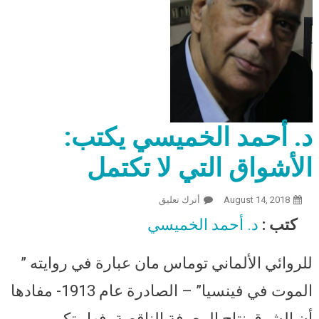
د. أحمد الخميسي يكتب:
الأشواق التي لا تكتمل
August 14, 2018
أترك تعليق
On د. أحمد الخميسي يكتب: الأشواق
التي لا تكتمل
كتب :
د. أحمد الخميسي
للروائي الألماني توماس مان عبارة في روايته ”
الموت في فينسيا” – الصادرة عام 1913- مفادها
أن الشوق نتاج المعرفة الناقصة. فهل تكبر