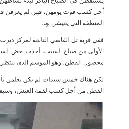
يستيقظن في الصباح الباكر لبدء نشاطهن 
أجل كسب قوت يومهن، فهن لم يعرفن في ح
المنطقة التي يعيشن بها.
ففي قرية تل القاضي التابعة لمركز ديرب
الأولى من صباح السبت، أخذت بعض السيدا
محصول القطن، وهو الموسم الذي ينتظره 
لكن هناك خمس سيدات لم يكن يعلمن بأنه
القطن من أجل كسب لقمة العيش، وسيفار