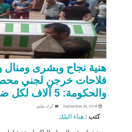
فلاحات خرجن لجني محص
والحكومة: 5 آلاف لكل ضحية
September 30, 2018
أترك تعليق
On هنية نجاح وبشرى ومنال وهيام| 5 شهيدات للقمة العيش: فلاحات خرجن لجني محصول القطن فعدن في نعوش.. والحكومة: 5 آلاف لكل ضحية
كتب :
هناء البلك