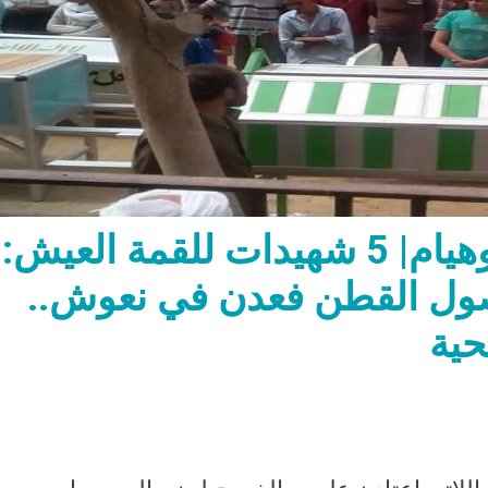
هنية نجاح وبشرى ومنال وهيام| 5 شهيدات للقمة العيش:
ول القطن فعدن في نعوش..