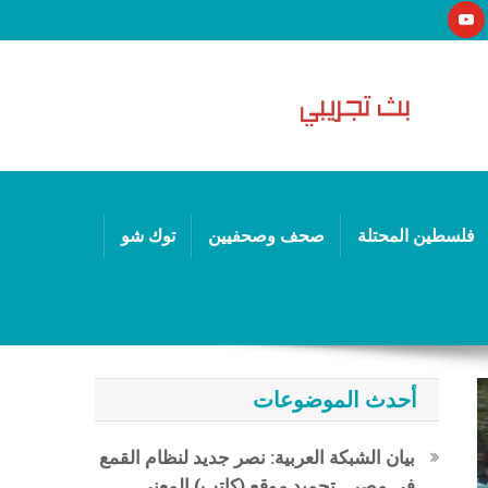
فلسطين المحتلة
صحف وصحفيين
توك شو
أحدث الموضوعات
بيان الشبكة العربية: نصر جديد لنظام القمع
في مصر.. تجميد موقع (كاتب) المعني