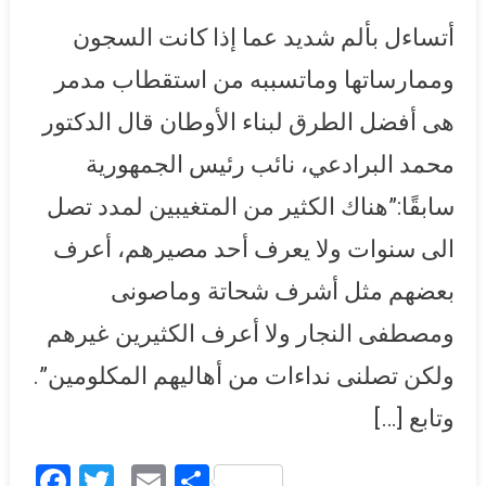
وماصوني والنجار: التزام أخلاقي
أتساءل بألم شديد عما إذا كانت السجون
ومسؤولية قانونية على الدولة
أن تعرف مصير مواطنيها
وممارساتها وماتسببه من استقطاب مدمر
هى أفضل الطرق لبناء الأوطان قال الدكتور
محمد البرادعي، نائب رئيس الجمهورية
سابقًا:”هناك الكثير من المتغيبين لمدد تصل
الى سنوات ولا يعرف أحد مصيرهم، أعرف
بعضهم مثل أشرف شحاتة وماصونى
ومصطفى النجار ولا أعرف الكثيرين غيرهم
ولكن تصلنى نداءات من أهاليهم المكلومين”.
وتابع […]
Facebook
Twitter
Email
Share