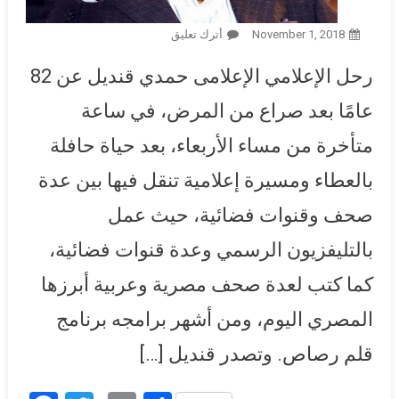
November 1, 2018
أترك تعليق
On مصر تودع «رئيس التحرير»..
حمدي قنديل يترك «رصاص
رحل الإعلامي الإعلامى حمدي قنديل عن 82
قلمه» ويرحل .. وداعا صاحب
أقوى «قلم رصاص» (بروفايل)
عامًا بعد صراع من المرض، في ساعة
متأخرة من مساء الأربعاء، بعد حياة حافلة
بالعطاء ومسيرة إعلامية تنقل فيها بين عدة
صحف وقنوات فضائية، حيث عمل
بالتليفزيون الرسمي وعدة قنوات فضائية،
كما كتب لعدة صحف مصرية وعربية أبرزها
المصري اليوم، ومن أشهر برامجه برنامج
قلم رصاص. وتصدر قنديل […]