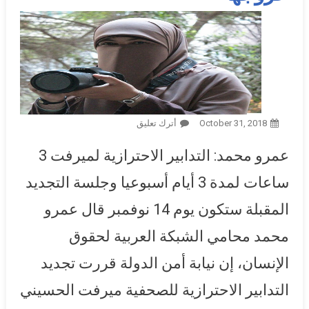
October 31, 2018
أترك تعليق
On الصحفية ميرفت الحسيني
على الأسفلت بعد 15 يوما من
عمرو محمد: التدابير الاحترازية لميرفت 3
قرار الإخلاء.. ومحام: تجديد
التدابير الاحترازية لها بعد ساعات
ساعات لمدة 3 أيام أسبوعيا وجلسة التجديد
من خروجها
المقبلة ستكون يوم 14 نوفمبر قال عمرو
محمد محامي الشبكة العربية لحقوق
الإنسان، إن نيابة أمن الدولة قررت تجديد
التدابير الاحترازية للصحفية ميرفت الحسيني