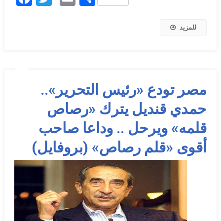
للمزيد
مصر تودع «رئيس التحرير»..
حمدي قنديل يترك «رصاص
قلمه» ويرحل .. وداعا صاحب
أقوى «قلم رصاص» (بروفايل)