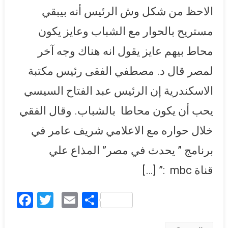
الاحظ من شكل وش الرئيس أنه بيبقي
عنه الأجانب واحنا مش حاسين
بيه.. بيقولك فيه دولة أخري
مستريح بالحوار مع الشباب وعايز يكون
2020
محاط بيهم عايز يقول انه هناك وجه آخر
لمصر قال د. مصطفي الفقى رئيس مكتبة
الاسكندرية إن الرئيس عبد الفتاح السيسي
يحب أن يكون محاطا بالشباب. وقال الفقي
خلال حواره مع الاعلامي شريف عامر في
برنامج ” يحدث في مصر” المذاع علي
قناة mbc :” […]
Facebook
Twitter
Email
Share