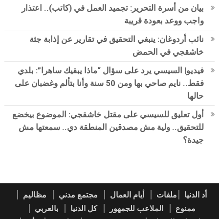
بيان من أسرة التحرير: تجميد العمل في (كاتب).. اعتذار
واجب ووعد بعودة قريبة
نائب أردوغان: ينبغي التحقيق في تقارير عن إذابة جثة
خاشقجي في الحمض
فيديو| السيسي يرد على سؤال “ماذا يبقيك ساهرا”: بلدي
فقط.. نايم صاحي بها ومن 50 سنة وأنا بتألم وغضبان على
حالها
أول تعليق للسيسي على مقتل خاشقجي: الموضوع بيخضع
للتحقيق.. ولية مش مصدقين المنطقة دي.. سمعتها مش
جيدة؟
أد الدنيا
ملفات
أيام العمال
مجتمع مدني
مظاليم
ممنوع
الملاعب للجمهور
كل الدنيا
بالعربي