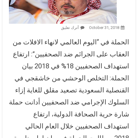
October 31, 2018
أترك تعليق
On بمناسبة 2 نوفمبر.. “الشارة
الدولية” تطالب بتحقيقات دولية
الحملة في “اليوم العالمي لانهاء الافلات من
لملاحقة قتلة جمال خاشقجي
ومستهدفي الصحفيين حول
العقاب على الجرائم ضد الصحفيين”: ارتفاع
العالم
استهداف الصحفيين 18% في 2018 بيان
الحملة: التخلص الوحشي من خاشقجي في
القنصلية السعودية تصعيد مقلق للغاية إزاء
السلوك الإجرامي ضد الصحفيين أدانت حملة
شارة حرية الصحافة الدولية، ارتفاع
استهداف الصحفيين خلال العام الحالي