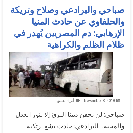
صباحي والبرادعي وصلاح وتريكة
والحلفاوي عن حادث المنيا
الإرهابي: دم المصريين يُهدر في
ظلام الظلم والكراهية
November 3, 2018
أترك تعليق
On صباحي والبرادعي وصلاح
وتريكة والحلفاوي عن حادث
صباحي: لن نحقن دمنا البرئ إلا بنور العدل
المنيا الإرهابي: دم المصريين
يُهدر في ظلام الظلم والكراهية
والمحبة.. البرادعي: حادث بشع ارتكبه