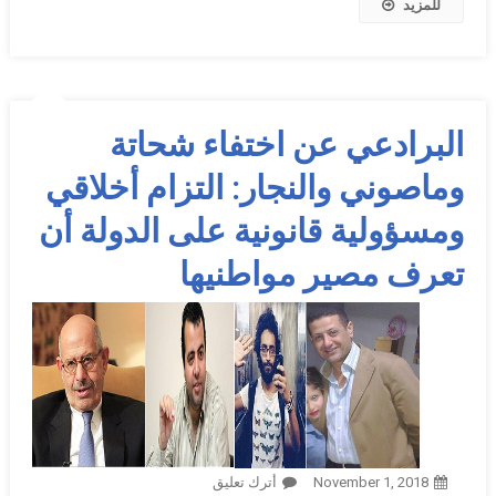
للمزيد
البرادعي عن اختفاء شحاتة
وماصوني والنجار: التزام أخلاقي
ومسؤولية قانونية على الدولة أن
تعرف مصير مواطنيها
November 1, 2018
أترك تعليق
On البرادعي عن اختفاء شحاتة