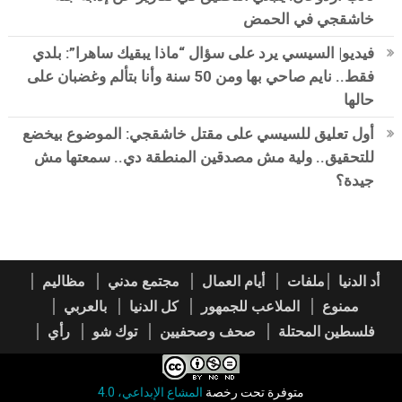
خاشقجي في الحمض
فيديو| السيسي يرد على سؤال “ماذا يبقيك ساهرا”: بلدي
فقط.. نايم صاحي بها ومن 50 سنة وأنا بتألم وغضبان على
حالها
أول تعليق للسيسي على مقتل خاشقجي: الموضوع بيخضع
للتحقيق.. ولية مش مصدقين المنطقة دي.. سمعتها مش
جيدة؟
أد الدنيا
ملفات
أيام العمال
مجتمع مدني
مظاليم
ممنوع
الملاعب للجمهور
كل الدنيا
بالعربي
فلسطين المحتلة
صحف وصحفيين
توك شو
رأي
متوفرة تحت رخصة
المشاع الإبداعي، 4.0