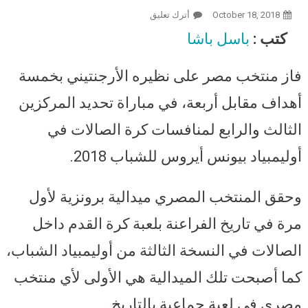
October 18, 2018
أترك تعليق
On مصر تفوز على الأرجنتين في
خماسية كرة القدم بخمسة أهداف
كتب :
باسل باشا
مقابل 4 وتحصل على البرونزية في
أولمبياد بيونس للشباب
فاز منتخب مصر على نظيره الأرجنتيني بخمسة
أهداف مقابل أربعة، في مباراة تحديد المركزين
الثالث والرابع لمنافسات كرة الصالات في
أوليمبياد بيونس أيروس للشباب 2018.
وحقق المنتخب المصري ميدالية برونزية لأول
مرة في تاريخ الفراعنة بلعبة كرة القدم داخل
الصالات في النسخة الثالثة من أوليمبياد الشباب،
كما أصبحت تلك الميدالية هي الأولى لأي منتخب
مصري في لعبة جماعية بالتاريخ.