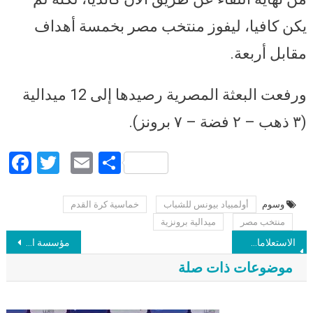
يكن كافيا، ليفوز منتخب مصر بخمسة أهداف
مقابل أربعة.
ورفعت البعثة المصرية رصيدها إلى 12 ميدالية
(٣ ذهب – ٢ فضة – ٧ برونز).
Facebook
Twitter
Email
Share
وسوم
أولمبياد بيونس للشباب
خماسية كرة القدم
Post navigation
منتخب مصر
ميدالية برونزية
الاستعلامات: جهات رسمية نفت القبض على مصطفى النجار أو حبسه.. والبرعي: وصلتنا معلومات غير مؤكدة باحتجازه بمعسكر الشلال بأسوان
مؤسسة الرقيب: تطالب السلطات الليبية التحقيق في تعذيب ومقتل الصحفي ضيف الغزال
موضوعات ذات صلة