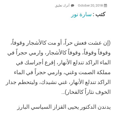
October 20, 2018
أترك تعليق
On يحيى القزاز.. الأكاديمي المدافع
عن الحق الصامد في مواجهة تهم
كتب :
سارة نور
الإرهاب.. (إن عشت فعش حرا.. أو مت
كالاشجار وقوفا)
(إن عشت فعش حراً، أو مت كالأشجار وقوفاً،
وقوفاً وقوفاً، وقوفاً كالأشجار، وارمي حجراً في
الماء الراكد تندلع الأنهار، إقرع أجراسك في
مملكة الصمت وغني، وارمي حجراً في الماء
الراكد تندلع الأنهار، غني نشيدك، وليتحطم جدار
الخوف نثاراً كالفخار)…
يدندن الدكتور يحيى القزاز السياسي البارز