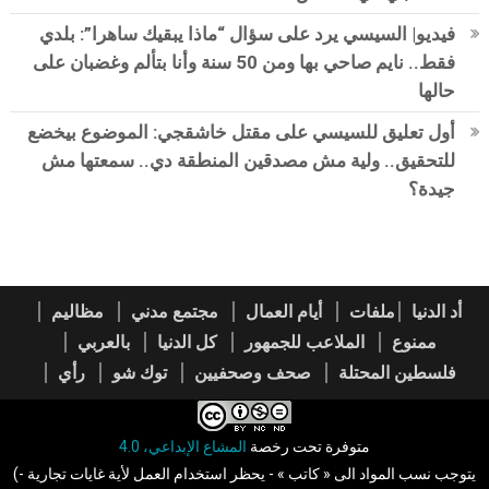
فيديو| السيسي يرد على سؤال “ماذا يبقيك ساهرا”: بلدي
فقط.. نايم صاحي بها ومن 50 سنة وأنا بتألم وغضبان على
حالها
أول تعليق للسيسي على مقتل خاشقجي: الموضوع بيخضع
للتحقيق.. ولية مش مصدقين المنطقة دي.. سمعتها مش
جيدة؟
أد الدنيا
ملفات
أيام العمال
مجتمع مدني
مظاليم
ممنوع
الملاعب للجمهور
كل الدنيا
بالعربي
فلسطين المحتلة
صحف وصحفيين
توك شو
رأي
متوفرة تحت رخصة
المشاع الإبداعي، 4.0
(يتوجب نسب المواد الى « كاتب » - يحظر استخدام العمل لأية غايات تجارية -