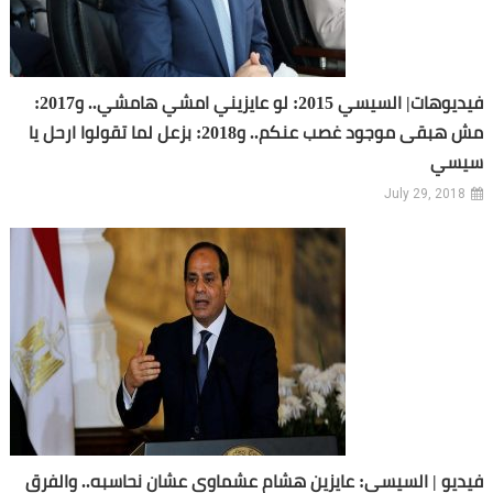
فيديوهات| السيسي 2015: لو عايزيني امشي هامشي.. و2017:
مش هبقى موجود غصب عنكم.. و2018: بزعل لما تقولوا ارحل يا
سيسي
July 29, 2018
فيديو | السيسي: عايزين هشام عشماوي عشان نحاسبه.. والفرق