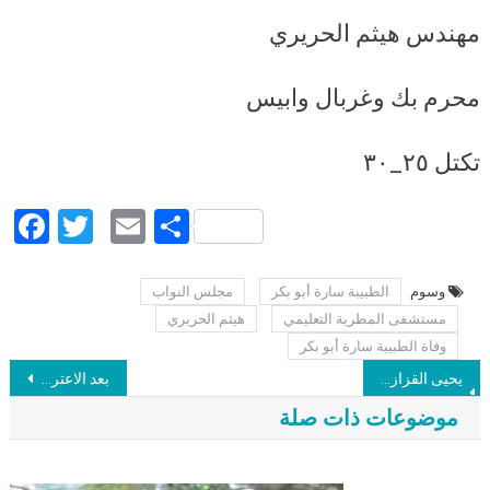
مهندس هيثم الحريري
محرم بك وغربال وابيس
تكتل ٢٥_٣٠
Facebook
Twitter
Email
Share
وسوم
الطبيبة سارة أبو بكر
مجلس النواب
Post navigation
مستشفى المطرية التعليمي
هيثم الحريري
وفاة الطبيبة سارة أبو بكر
يحيى القزاز.. الأكاديمي المدافع عن الحق الصامد في مواجهة تهم الإرهاب.. (إن عشت فعش حرا.. أو مت كالاشجار وقوفا)
بعد الاعتراف بمقتل خاشقجي.. قرارات سعودية: لجنة لهيكلة المخابرات يرأسها بن سلمان.. وإعفاء عسيري والقطحاني وضباط كبار
موضوعات ذات صلة