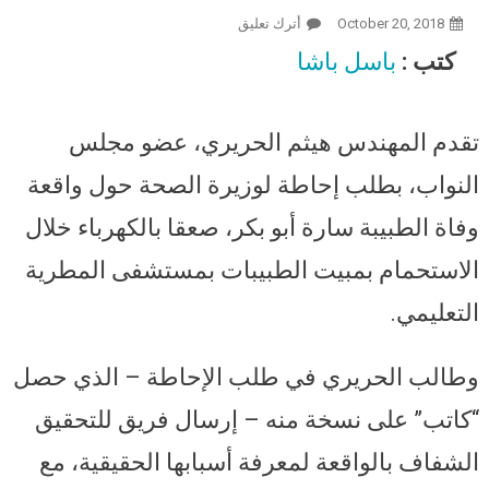
October 20, 2018
أترك تعليق
On طلب إحاطة لهيثم الحريري حول
وفاة الطبيبة سارة أبو بكر: على الصحة
كتب :
باسل باشا
التحقيق الشفاف والاعتذار عن
تصريحات النفي
تقدم المهندس هيثم الحريري، عضو مجلس
النواب، بطلب إحاطة لوزيرة الصحة حول واقعة
وفاة الطبيبة سارة أبو بكر، صعقا بالكهرباء خلال
الاستحمام بمبيت الطبيبات بمستشفى المطرية
التعليمي.
وطالب الحريري في طلب الإحاطة – الذي حصل
“كاتب” على نسخة منه – إرسال فريق للتحقيق
الشفاف بالواقعة لمعرفة أسبابها الحقيقية، مع