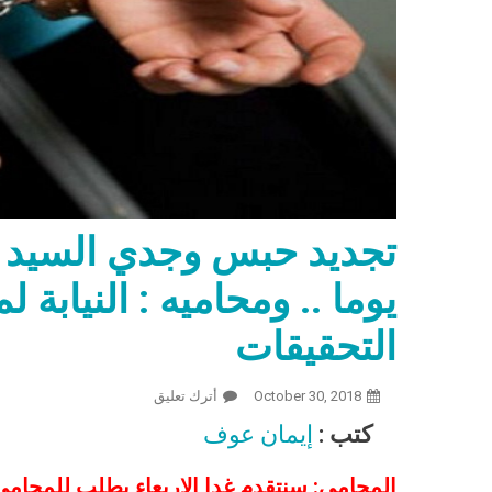
يوما .. ومحاميه : النيابة 
التحقيقات
October 30, 2018
أترك تعليق
On تجديد حبس وجدي السيد القيادي النقابي بالتمريض 15 يوما .. ومحاميه : النيابة لم تسمح لنا بالاطلاع على التحقيقات
كتب :
إيمان عوف
المحامي: سنتقدم غدا الاربعاء بطلب للمحامي 