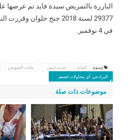
البارزة بالتمريض سيدة فايد تم عرضها ع
في 4 نوفمبر.
وسوم
النيابة
تجديد حبس .
نيابات السويس
البرادعي: أي محاولات لتصفية القضية الفلسطينية مآلها الفشل وستعمق التطرف في المنطقة
موضوعات ذات صلة