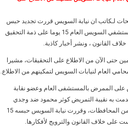
ات لـكاتب ان نيابة السويس قررت تجديد حبس
القيادي النقابي وجدي السيد الممرض بمستشفي السويس العام 15 يوما على ذمة التحقيق
اف القانون ، ونشر أخبار كاذبة.
مين حتى الآن من الاطلاع على التحقيقات، مشيرا
محامي العام لنيابات السويس لتمكينهم من الاطلاع.
ض على الممرض بالمستشفى العام وعضو نقابة
قدمت به نقيبة التمريض كوثر محمود ضد وجدي
وتسعة أخرون، من أعضاء النقابة بالعديد من المحافظات، وقررت نيابة السويس حبسه 15
ست على خلاف القانون والترويج لأفكارها.