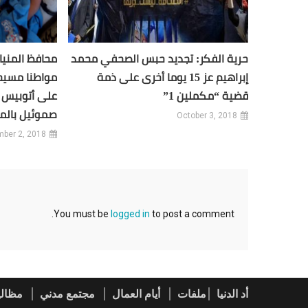
حرية الفكر: تجديد حبس الصحفي محمد
إبراهيم عز 15 يوما أخرى على ذمة
مواطنا مسيحي
قضية “مكملين 1”
على أتوبيس ر
صموئيل بالمن
October 3, 2018
ber 2, 2018
You must be
logged in
to post a comment.
أد الدنيا
ملفات
أيام العمال
مجتمع مدني
مظالي