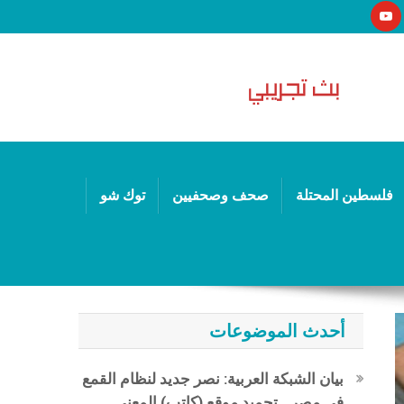
فلسطين المحتلة
صحف وصحفيين
توك شو
أحدث الموضوعات
بيان الشبكة العربية: نصر جديد لنظام القمع
في مصر.. تجميد موقع (كاتب) المعني