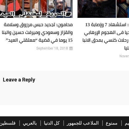
محافظ المنيا: استشهاد 7 وإصابة 13
محامون: تجديد حبس مرزوق وسلامة
ا فى الهجوم الإرهابي
والقزاز وسعودي وميرفت حسين والبنا
حلات كنسي بمدق الانبا
15 يوما في قضية “معتقلي العيد”
يا
September 18, 2018
Novem
Leave a Reply
م
ممنوع
الملاعب للجمهور
كل الدنيا
بالعربي
فلسطين 