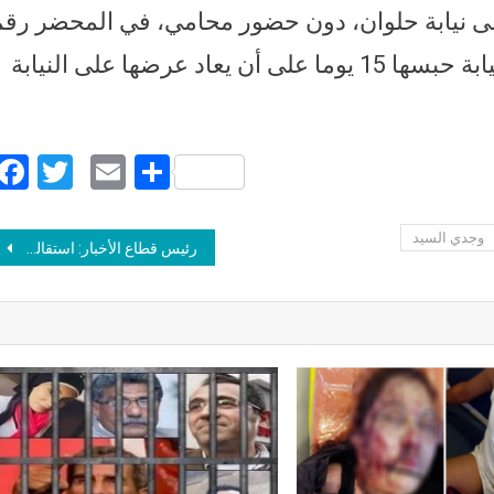
لى نيابة حلوان، دون حضور محامي، في المحضر رق
29377 لسنة 2018 جنح حلوان وقررت النيابة حبسها 15 يوما على أن يعاد عرضها على النيابة
Facebook
Twitter
Email
Share
وجدي السيد
Post navigation
رئيس قطاع الأخبار: استقالة توفيق عكاشة من التليفزيون بعد قرار إحالته للتحقيق بسبب عمله في الحياة