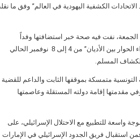
لاتحادات الكشفية اليهودية في العالم” وفق ما نقله
 الجمعة، نفت فيه صحة خبر استضافتها وفداً
إسرائيلياً لحضور “الملتقى العالمي لسفراء الحوار بين الأديان” من 4 إلى 8 نوفمبر الحالي
 للكشاف المسلم.
 التونسية متمسكة بموقفها الثابت والداعم للقضية
 مقدمتها إقامة دولته المستقلة وعاصمتها
جة واسعة للتطبيع مع الاحتلال الإسرائيلي، على
فمن استقبال فريق الجدود الإسرائيلي في الإمارات