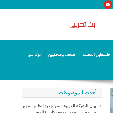
فلسطين المحتلة
صحف وصحفيين
توك شو
أحدث الموضوعات
بيان الشبكة العربية: نصر جديد لنظام القمع
في مصر.. تجميد موقع (كاتب) المعني