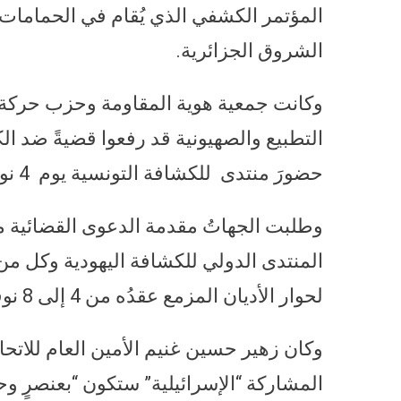
الشروق الجزائرية.
وكانت جمعية هوية المقاومة وحزب حركة
التطبيع والصهيونية قد رفعوا قضيةً ضد ال
حضورَ منتدى للكشافة التونسية يوم 4 نوفمبر وفق نص الدعوى القضائية.
وطلبت الجهاتُ مقدمة الدعوى القضائية منع
المنتدى الدولي للكشافة اليهودية وكل من
لحوار الأديان المزمع عقدُه من 4 إلى 8 نوفمبر.
وكان زهير حسين غنيم الأمين العام للات
المشاركة “الإسرائيلية” ستكون “بعنصرٍ وح