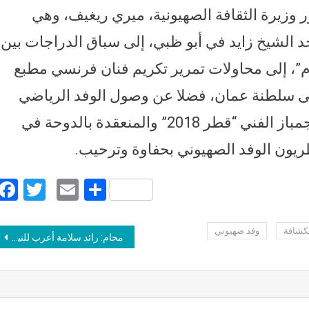
 وزيرة الثقافة الصهيونية، ميري ريغيف، وهي
 الشيخ زايد في أبو ظبي، إلى سباق الدراجات بين
ام”، إلى محاولات تمرير تكريم فنان فرنسي مطبع
إلى سلطنة عمان، فضلا عن وصول الوفد الرياضي
الإسرائيلي للمشاركة في بطولة العالم للجمباز الفني “قطر 2018” والمنعقدة بالدوحة في
Facebook
Twitter
Email
Share
لكشافة
وفد صهيوني
Post navigation
محام: رائد سلامة أعرب للنيابة عن أسفه لهجوم المنيا وأكد “مكاني ليس زنزانة انفرادية إنما خارج السجن لمواجهة الأفكار المتطرفة”