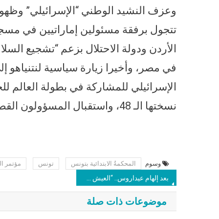
وعزف النشيد الوطني “الإسرائيلي” وظهور
تتجول برفقة مسئولين إماراتيين في مسجد
الأردن ودولة الاحتلال بزعم “تشجيع السل
في مصر، وأخيرا زيارة سياسية لنتنياهو 
نسختها الـ 48، واستقبال المسؤولون القطريون الوفد الصهيوني بحفاوة وترحيب.
وسوم
المحكمةُ الابتدائية بتونس
تونس
مؤتمر ا
بعد إلهام عيداروس.. “العيش والحرية: نيابة عابدين تحقق غدا مع سوزان ندا وكيلة المؤسسين في بلاغ سمير صبري.. ومستمرون في الدفاع عن حقنا في التنظيم
موضوعات ذات صلة