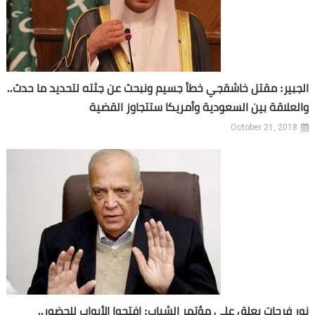
الجبير: مقتل خاشقجي خطأ جسيم ونبحث عن جثته لتحديد ما حدث..
والعلاقة بين السعودية وأمريكا ستتجاوز القضية
October 21, 2018
نور فرحات يعلق على مؤتمر الشباب: افتحوا الأبواب للحضور..