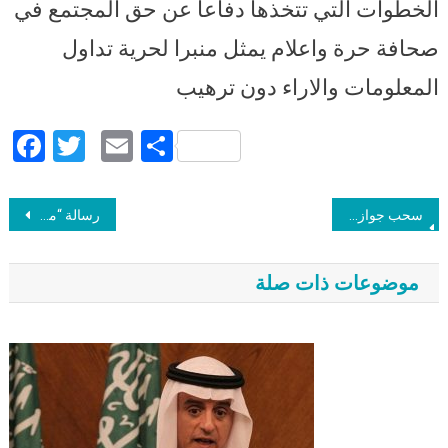
الخطوات التي تتخذها دفاعا عن حق المجتمع في
صحافة حرة واعلام يمثل منبرا لحرية تداول
المعلومات والاراء دون ترهيب
Facebook
Twitter
Email
Share
Post navigation
سحب جواز علاء الأسواني واحتجازه بالمطار لأكثر من ساعة خلال سفره إلى لندن.. قبل السماح له بالسفر
رسالة “مراسلون بلا حدود” لرعاة كأس العالم: لا تدعوا الانتهاكات ضد الصحفيين بروسيا تشوه علاماتكم التجارية.. تحملوا مسئوليتكم
موضوعات ذات صلة