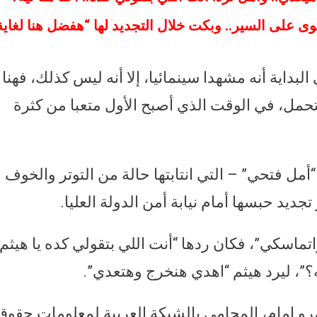
ى على السير.. وبكت خلال التجديد لها “هفضل هنا لغاية
لبداية أنه مشهدا سينمائيا، إلا أنه ليس كذلك، فهنا
حمل، في الوقت الذي أصبح الأول متعبا من كثرة
مل فتحي” – التي انتابتها حالة من التوتر والخوف
جديد حبسها أمام نيابة أمن الدولة العليا.
اتماسكي”، فكان ردها “أنت اللي بتقولي كده يا هيثم،
يه؟”، ليرد هيثم “اهدي هنخرج وهتعدي”.
و إمام، المحامي بالشبكة العربية لمعلومات حقوق