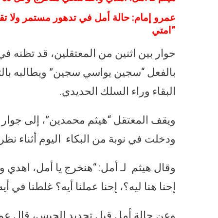
عمرو إمام: حالة أمل في تدهور مستمر ولا تقو
امتي”
حوار بين اثنين من المعتقلين، قد تظنه في ا
بالفعل “سجين يواسي سجين” ويطالبه بالت
البقاء وراء السلك الحديدي.
ويقف المعتقل “هيثم محمدين”، إلى جوار “أ
ودخلت في نوبة من البكاء اليوم أثناء نظر ت
وقال هيثم لـ أمل: “هنخرج يا أمل، اهدي و
إحنا هنا ليه؟، إحنا عملنا أيه؟ غلطنا في أ
وعن حالة أمل قبل تجديد الحبس، قال عمر