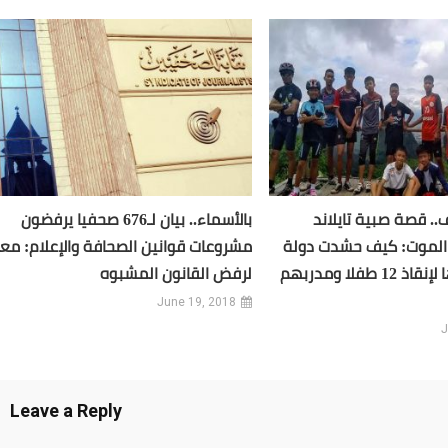
. قصة صبية تايلاند
بالأسماء.. بيان لـ676 صحفيا يرفضون
 الموت: كيف حشدت دولة
مشروعات قوانين الصحافة والإعلام: معا
كل إمكانياتها لإنقاذ 12 طفلا ومدربهم
لرفض القانون المشبوه
June 19, 2018
J
Leave a Reply