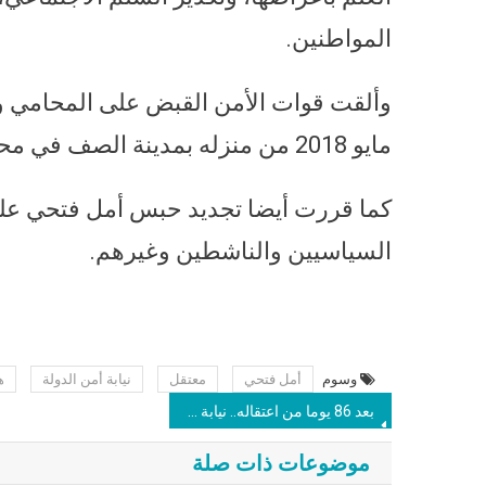
المواطنين.
مايو 2018 من منزله بمدينة الصف في محافظة الجيزة، واقتادته إلى مكان غير معلوم.
السياسيين والناشطين وغيرهم.
وسوم
أمل فتحي
معتقل
نيابة أمن الدولة
ه
بعد 86 يوما من اعتقاله.. نيابة أمن الدولة تنظر غدا الثلاثاء تجديد حبس “شادي أبو زيد”
موضوعات ذات صلة