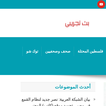
فلسطين المحتلة
صحف وصحفيين
توك شو
أحدث الموضوعات
بيان الشبكة العربية: نصر جديد لنظام القمع
في مصر.. تجميد موقع (كاتب) المعني