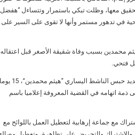
التحقيق معها، وظلت تبكي باستمرار وتتساءل “هفضل
صحية في تدهور مستمر وأنها لا تقوى على السير على
 هيثم محمدين بسبب وفاة شقيقة الأصغر قبل اعتقاله
مل فتحي.
وقررت نيابة أمن الدولة العليا طوارئ، تجديد حبس الناشط اليساري “هيثم محمدين”، 15 
ى ذمة اتهامه في القضية المعروفة إعلاميا باسم
تراك مع جماعة إرهابية لتعطيل العمل باللوائح مع
ي، والاشتراك والتحريض على تظاهرة، وتعطيل مصالح