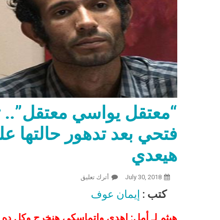
“معتقل يواسي معتقل”.. ت
فتحي بعد تدهور حالتها على
هيعدي
July 30, 2018
أترك تعليق
On “معتقل يواسي معتقل”.. تفاصيل لقاء هيثم محمدين وأمل فتحي بعد تدهور حالتها على باب نيابة أمن الدولة: كل ده هيعدي
كتب :
إيمان عوف
هيثم لـ أمل: اهدي واتماسكي هنخرج وكل ده هيع