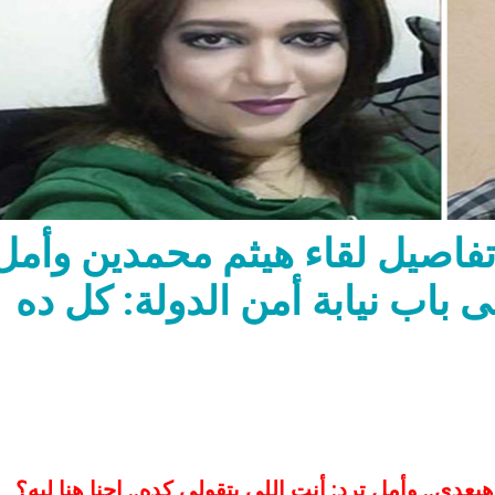
فاصيل لقاء هيثم محمدين وأمل
 باب نيابة أمن الدولة: كل ده
دي.. وأمل ترد: أنت اللي بتقولي كده.. احنا هنا ليه؟