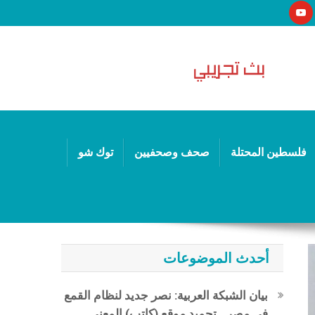
فلسطين المحتلة
صحف وصحفيين
توك شو
أحدث الموضوعات
بيان الشبكة العربية: نصر جديد لنظام القمع
في مصر.. تجميد موقع (كاتب) المعني