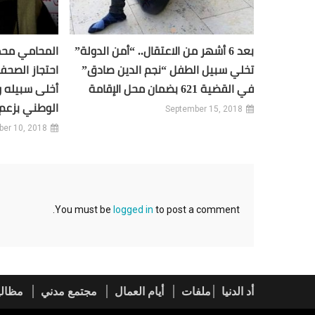
بعد 6 أشهر من الاعتقال.. “أمن الدولة”
المحامي مح
تخلي سبيل الطفل “نجم الدين صادق”
احتجاز الصحف
في القضية 621 بضمان محل الإقامة
أخلى سبيله و
الوطني بزعم
September 15, 2018
ber 10, 2018
You must be
logged in
to post a comment.
أد الدنيا
ملفات
أيام العمال
مجتمع مدني
مظالي