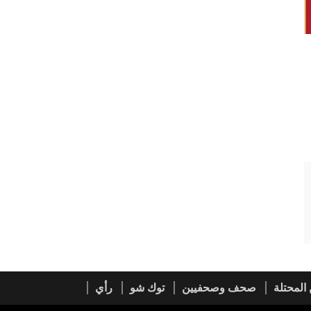
المحتلة
صحف وصحفيين
توك شو
رأي