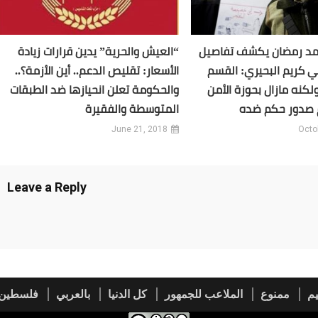
مد رمضان يكشف تفاصيل
“العيش والحرية” يدين قرارات زيادة
ي كريم البحيري: القسم
الأسعار: تقليص الدعم.. أين الأزمة؟..
لكنه مازال بحوزة الأمن
والحكومة تعلن انحيازها ضد الطبقات
 صدور حكم ضده
المتوسطة والفقيرة
June 21, 2018
Octo
Leave a Reply
م
ممنوع
الملاعب للجمهور
كل الدنيا
بالعربي
فلسطين 