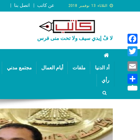
عن كاتب
اتصل بنا
الثلاثاء 13 نوفمبر 2018
لا فْ إيدي سيف ولا تحت منى فرس
Faceb
Twitte
أد الدنيا
ملفات
أيام العمال
مجتمع مدني
Email
رأي
Share