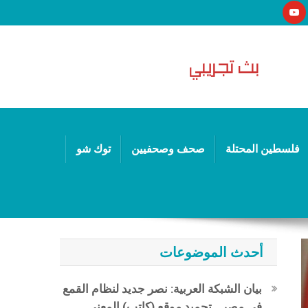
فلسطين المحتلة
صحف وصحفيين
توك شو
أحدث الموضوعات
بيان الشبكة العربية: نصر جديد لنظام القمع
في مصر.. تجميد موقع (كاتب) المعني