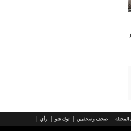
 مليار
المحتلة
صحف وصحفيين
توك شو
رأي