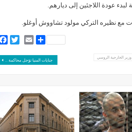
بدء عودة اللاجئين إلى ديارهم.
ت مع نظيره التركي مولود تشاووش أوغلو.
Facebook
Twitter
Email
Share
وزير الخارجية الروسي
Post navigation
جنايات المنيا تؤجل محاكمة 20 محاميا في قضية إهانة القضاء بـ مغاغة لـ 20 دسمبر