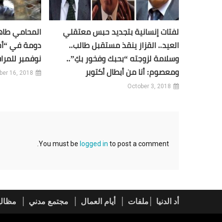
لفتات إنسانية بتجديد حبس معتقلي
المحامي طاهر
العيد.. القزاز ينقذ مستقبل طالب..
وسلامة لزوجته “بحبك وفخور بكِ”..
نوفمبر للمرا
ومعصوم: أنا من أبطال أكتوبر
ber 16, 2018
October 3, 2018
You must be
logged in
to post a comment.
أد الدنيا
ملفات
أيام العمال
مجتمع مدني
مظالي