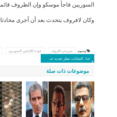
السوريين فاجأ موسكو وإن الظروف قائمة ل
وكان لافروف يتحدث بعد أن أجرى محادثا
وسوم
سيرجي لافروف
عودة اللاجئين السوريين
غدا.. الجنايات تنظر تجديد حبس إسلام الرفاعي “خرم” بعد أكثر من 8 أشهر على اعتقاله
موضوعات ذات صلة