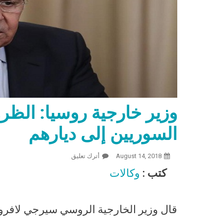
وزير خارجية روسيا: الظرو
السوريين إلى ديارهم
August 14, 2018
أترك تعليق
On وزير خارجية روسيا: الظروف قائمة لبدء عودة اللاجئين السوريين إلى ديارهم
كتب :
وكالات
قال وزير الخارجية الروسي سيرجي لافروف