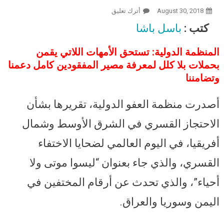
August 30, 2018
أترك تعليق
On ليسوا موتى ولا أحياء.. تقرير لـ العفو
الدولية في يوم ضحايا الاختفاء القسري:
كتب :
باسل باشا
مصر وسوريا واليمن والإمارات وإيران..
وجع واحد
المنظمة الدولية: تستحق الأمهات اللاتي يقمن
بحملات بلا كلل لمعرفة مصير المفقودين كامل دعمنا
وتضامننا
أصدرت منظمة العفو الدولية، تقريرها بشأن
الاحتجاز القسري في الشرق الأوسط وشمال
أفريقيا، في اليوم العالمي لضحايا الاختفاء
القسري، والذي جاء بعنوان “ليسوا موتى ولا
أحياء”، والذي تحدث عن أرقام المختفين في
اليمن وسوريا والعراق.