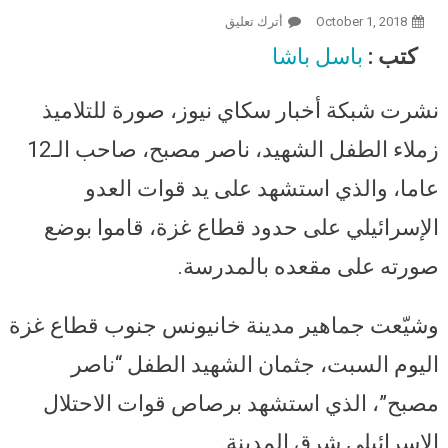
October 1, 2018
أترك تعليق
On في ذكرى استشهاد الدرة.. اسرائيل
تقتل طفلا بخانيونس.. وزملاؤه يؤبنونه
كتب :
باسل باشا
بوضع صورته على مقعده بالمدرسة
نشرت شبكة أخبار سكاي نيوز، صورة للتلاميذ
زملاء الطفل الشهيد، ناصر مصبح، صاحب الـ12
عاما، والذي استشهد على يد قوات العدو
الإسرائيلي على حدود قطاع غزة، قاموا بوضع
صورته على مقعده بالمدرسة.
وشيّعت جماهير مدينة خانيونس جنوب قطاع غزة
اليوم السبت، جثمان الشهيد الطفل “ناصر
مصبح”، الذي استشهد برصاص قوات الاحتلال
الإسرائيلي شرق المدينة.