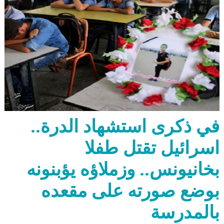
في ذكرى استشهاد الدرة..
اسرائيل تقتل طفلا
بخانيونس.. وزملاؤه يؤبنونه
بوضع صورته على مقعده
بالمدرسة