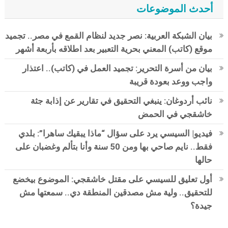
أحدث الموضوعات
بيان الشبكة العربية: نصر جديد لنظام القمع في مصر.. تجميد
موقع (كاتب) المعني بحرية التعبير بعد اطلاقه بأربعة أشهر
بيان من أسرة التحرير: تجميد العمل في (كاتب).. اعتذار
واجب ووعد بعودة قريبة
نائب أردوغان: ينبغي التحقيق في تقارير عن إذابة جثة
خاشقجي في الحمض
فيديو| السيسي يرد على سؤال “ماذا يبقيك ساهرا”: بلدي
فقط.. نايم صاحي بها ومن 50 سنة وأنا بتألم وغضبان على
حالها
أول تعليق للسيسي على مقتل خاشقجي: الموضوع بيخضع
للتحقيق.. ولية مش مصدقين المنطقة دي.. سمعتها مش
جيدة؟