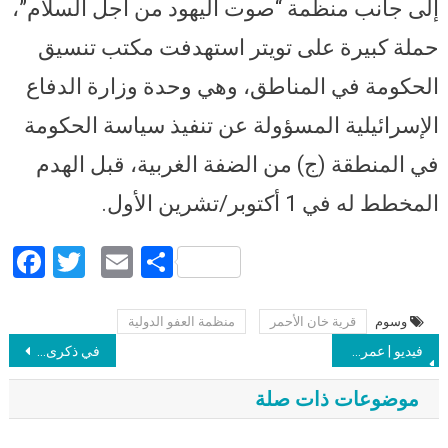
إلى جانب منظمة “صوت اليهود من أجل السلام”،
حملة كبيرة على تويتر استهدفت مكتب تنسيق
الحكومة في المناطق، وهي وحدة وزارة الدفاع
الإسرائيلية المسؤولة عن تنفيذ سياسة الحكومة
في المنطقة (ج) من الضفة الغربية، قبل الهدم
المخطط له في 1 أكتوبر/تشرين الأول.
Facebook
Twitter
Email
Share
وسوم
قرية خان الأحمر
منظمة العفو الدولية
Post navigation
فيديو | عمرو أديب يقارن بين إنجازات عبد الناصر والسيسي.. جمال قال هنعمل ومفيش حاجة حصلت.. السيسي بيقول ويعمل
في ذكرى استشهاد الدرة.. اسرائيل تقتل طفلا بخانيونس.. وزملاؤه يؤبنونه بوضع صورته على مقعده بالمدرسة
موضوعات ذات صلة