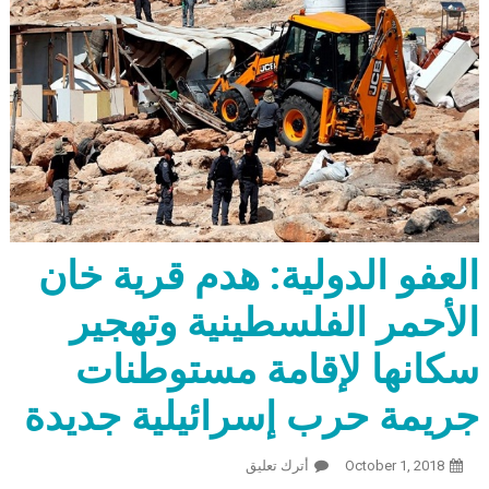
العفو الدولية: هدم قرية خان
الأحمر الفلسطينية وتهجير
سكانها لإقامة مستوطنات
جريمة حرب إسرائيلية جديدة
October 1, 2018
أترك تعليق
On العفو الدولية: هدم قرية خان الأحمر