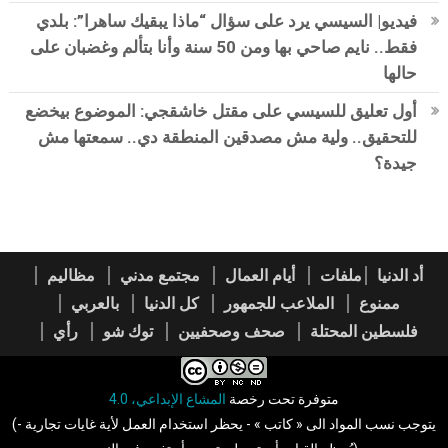
فيديو| السيسي يرد على سؤال “ماذا يبقيك ساهرا”: بلدي
فقط.. نايم صاحي بها ومن 50 سنة وأنا بتألم وغضبان على
حالها
أول تعليق للسيسي على مقتل خاشقجي: الموضوع بيخضع
للتحقيق.. ولية مش مصدقين المنطقة دي.. سمعتها مش
جيدة؟
أد الدنيا
ملفات
أيام العمال
مجتمع مدني
مظاليم
ممنوع
الملاعب للجمهور
كل الدنيا
بالعربي
فلسطين المحتلة
صحف وصحفيين
توك شو
رأي
متوفرة تحت رخصة
المشاع الإبداعي، 4.0
(يتوجب نسب المواد الى « كاتب » - يحظر استخدام العمل لأية غايات تجارية -