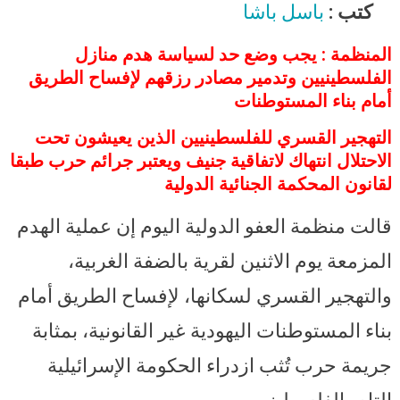
الفلسطينية وتهجير سكانها لإقامة
كتب :
باسل باشا
مستوطنات جريمة حرب إسرائيلية
جديدة
المنظمة : يجب وضع حد لسياسة هدم منازل
الفلسطينيين وتدمير مصادر رزقهم لإفساح الطريق
أمام بناء المستوطنات
التهجير القسري للفلسطينيين الذين يعيشون تحت
الاحتلال انتهاك لاتفاقية جنيف ويعتبر جرائم حرب طبقا
لقانون المحكمة الجنائية الدولية
قالت منظمة العفو الدولية اليوم إن عملية الهدم
المزمعة يوم الاثنين لقرية بالضفة الغربية،
والتهجير القسري لسكانها، لإفساح الطريق أمام
بناء المستوطنات اليهودية غير القانونية، بمثابة
جريمة حرب تُثب ازدراء الحكومة الإسرائيلية