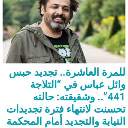
للمرة العاشرة.. تجديد حبس
وائل عباس في “التلاجة
441”.. وشقيقته: حالته
تحسنت لانتهاء فترة تجديدات
النيابة والتجديد أمام المحكمة