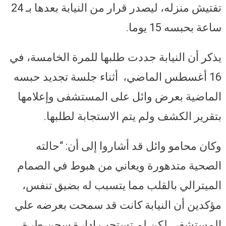
تفتيش منزله، ليصدر قرار من النيابة بعدها بـ 24
ساعة بحبسه 15 يوما.
يذكر أن النيابة جددت طلبها للمرة الخامسة، في
16 أغسطس الماضي، أثناء جلسة تجديد حبسه
الماضية بعرض وائل على المستشفى وإعلامها
بتقرير الكشف ولم يتم الاستجابة لطلبها.
وكان محامو وائل قد أشاروا إلى أن: “حالته
الصحية متدهورة ويعاني من هبوط في الصمام
الميترالي بالقلب مما يتسبب له بضيق تنفس،
مؤكدين أن النيابة كانت قد سمحت بعرضه علي
المستشفي لكن لم تستجب إدارة سجن طرة