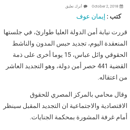
October 2, 2018
أترك تعليق
On للمرة العاشرة.. تجديد حبس وائل
عباس في “التلاجة 441”.. وشقيقته:
كتب :
إيمان عوف
حالته تحسنت لانتهاء فترة تجديدات
النيابة والتجديد أمام المحكمة
قررت نيابة أمن الدولة العليا طوارئ، في جلستها
المنعقدة اليوم، تجديد حبس المدون والناشط
الحقوقي وائل عباس، 15 يوما أخرى على ذمة
القضية 441 حصر أمن دولة، وهو التجديد العاشر
من اعتقاله.
وقال محامي بالمركز المصري للحقوق
الاقتصادية والاجتماعية ان التجديد المقبل سينظر
أمام غرفة المشورة بمحكمة الجنايات.