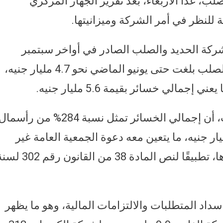
لب، غدا الأربعاء، بعد تقرير الجهاز المركزي
للنظر في أمر الشركة وميزانيتها.
ركة الحديد والصلب الصادر في أواخر سبتمبر
الماضي أوضح أن خسائر شركة الحديد والصلب بلغت حتى يونيو الماضي نحو 4.7 مليار جنيه،
وأضاف تقرير الجهاز المركزي للمحاسبات، أن إجمالي الخسائر تمثل نسبة 284% من رأسما
ة المصدر والمدفوع والبالغ 1.95 مليار جنيه، ما يتعين معه دعوة الجمعية العامة غير
العادية للنظر في حل الشركة أو استمرارها، تطبيقًا لنص المادة 38 من القانون ر
داد المتطلبات والالتزامات المالية، وهو ما يظهر