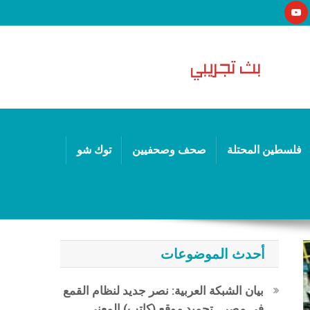
فلسطين المحتلة
صحف وصحفيين
توك شو
أحدث الموضوعات
بيان الشبكة العربية: نصر جديد لنظام القمع
في مصر.. تجميد موقع (كاتب) المعني