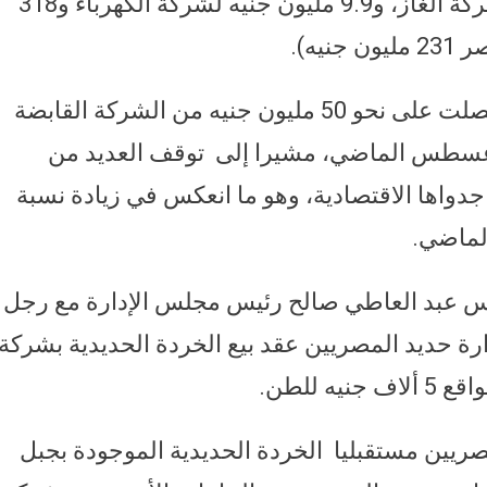
في تراكم المديونيات (3 مليارات جنيه لشركة الغاز، و9.9 مليون جنيه لشركة الكهرباء و318
يه).
التقرير أوضح أن شركة الحديد والصلب حصلت على نحو 50 مليون جنيه من الشركة القابضة
أغسطس الماضي، مشيرا إلى توقف العديد من
جدواها الاقتصادية، وهو ما انعكس في زيادة نسبة
ندس عبد العاطي صالح رئيس مجلس الإدارة مع رجل
ة حديد المصريين عقد بيع الخردة الحديدية بشركة
ريين مستقبليا الخردة الحديدية الموجودة بجبل