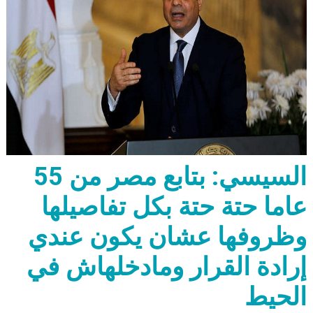
السيسي: بتابع مصر من 55
عاما حتة حتة بكل تفاصيلها
وظروفها عشان يكون عندي
إرادة القرار ومادخلهاش في
الحيط