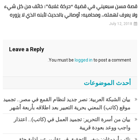
قصة مسن سبعيني في قضية “حركة غلابة”: خائف من كل شيء
ولا يعرف تهمته.. ومحاميه: أوصاني بالحديث لأبنه الذي لا يزوره
July 12, 2018
Leave a Reply
You must be
logged in
to post a comment.
أحدث الموضوعات
بيان الشبكة العربية: نصر جديد لنظام القمع في مصر.. تجميد
موقع (كاتب) المعني بحرية التعبير بعد اطلاقه بأربعة أشهر
بيان من أسرة التحرير: تجميد العمل في (كاتب).. اعتذار
واجب ووعد بعودة قريبة
نائب أردوغان: ينبغي التحقيق في تقارير عن إذابة جثة