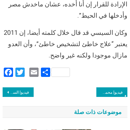
الإرادة للقرار إن أنا أخده، عشان ماخدش مصر
وأدخلها في الحيط”.
وكان السيسي قد قال خلال كلمته أيضا، إن 2011
يعتبر “علاج خاطئ لتشخيص خاطئ”، وأن العدو
مازال موجودا ولكنه غير واضح.
Facebook
Twitter
Email
Share
Post navigation
فيديو| محمد الباز يطالب بنقل هشام عشماوي إلى مصر: ارتكب عمليات إرهابية في مصر ومازال يحمل جنيستها
فيديو| السيسي في الندوة التثقيفية للقوات المسلحة: 2011 علاج خاطئ لتشخيص خاطئ.. ودائما بقول كدة
موضوعات ذات صلة