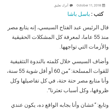
October 11, 2018
أترك تعليق
On السيسي: بتابع مصر من 55 عاما
حتة حتة بكل تفاصيلها وظروفها عشان
كتب :
باسل باشا
يكون عندي إرادة القرار ومادخلهاش
في الحيط
قال الرئيس عبد الفتاح السيسي، إنه يتابع مصر
منذ 55 عاما، لمعرفة كل المشكلات الحقيقية
والأزمات التي تواجهها.
وأضاف السيسي خلال كلمته بالندوة التثقيفية
للقوات المسلحة: “من 60 أو أقل شوية 55 سنة،
وأنا متابع مصر حتة حتة، في كل تفاصيلها وكل
ظروفها، وكل أسباب تعثرنا”.
وتابع: “عشان وأنا بجابه الواقع ده، يكون عندي