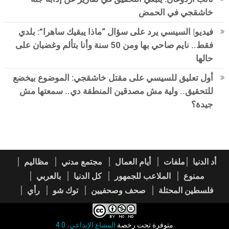
خاشقجي في الحمض
فيديو| السيسي يرد على سؤال “ماذا يبقيك ساهرا”: بلدي
فقط.. نايم صاحي بها ومن 50 سنة وأنا بتألم وغضبان على
حالها
أول تعليق للسيسي على مقتل خاشقجي: الموضوع بيخضع
للتحقيق.. ولية مش مصدقين المنطقة دي.. سمعتها مش
جيدة؟
أد الدنيا
ملفات
أيام العمال
مجتمع مدني
مظاليم
ممنوع
الملاعب للجمهور
كل الدنيا
بالعربي
فلسطين المحتلة
صحف وصحفيين
توك شو
رأي
متوفرة تحت رخصة
المشاع الإبداعي، 4.0