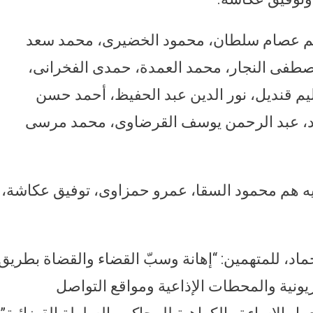
 حكام بالحبس 3 سنوات هم عصام سلطان، محمود الخضيرى، محمد سعد
صطفى النجار، محمد العمدة، حمدى الفخرانى،
يم قنديل، نور الدين عبد الحفيظ، أحمد حسن
د، عبد الرحمن يوسف القرضاوى، محمد مرسى
م حكما بالغرامة 30 ألف جنيه هم محمود السقا، عمرو حمزاوى، توفيق عكاشة،
د، للمتهمين: “إهانة وسبّ القضاء والقضاة بطريق
زيونية والمحطات الإذاعية ومواقع التواصل