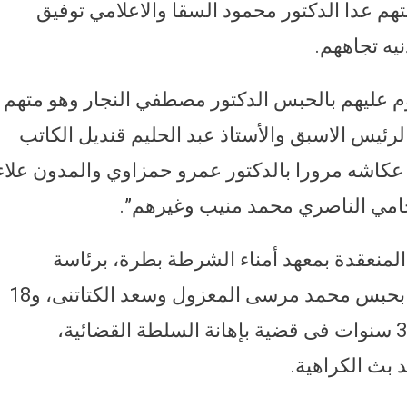
م عدا الدكتور محمود السقا والاعلامي توفيق
يه تجاههم.
م عليهم بالحبس الدكتور مصطفي النجار وهو متهم
ئيس الاسبق والأستاذ عبد الحليم قنديل الكاتب
عكاشه مرورا بالدكتور عمرو حمزاوي والمدون علاء
حامي الناصري محمد منيب وغيرهم”.
 المنعقدة بمعهد أمناء الشرطة بطرة، برئاسة
المستشار حمادة شكرى، كانت قد قضت بحبس محمد مرسى المعزول وسعد الكتاتنى، و18
آخرين، في نهاية ديسمبر 2017، بالسجن 3 سنوات فى قضية بإهانة السلطة القضائية،
 بث الكراهية.