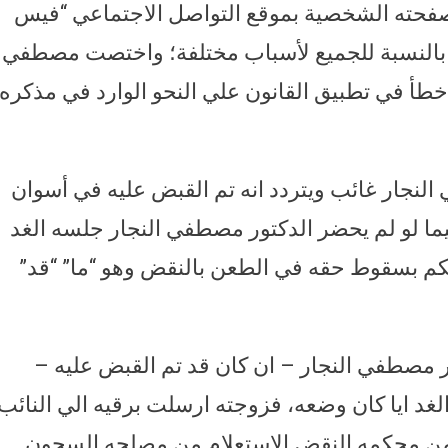
 صفحته الشخصية بموقع التواصل الاجتماعي “فيس
م بالنسبة للجميع لأسباب مختلفة؛ واختصت مصطفي
اخطأ في تطبيق القانون علي النحو الوارد في مذكره
 النجار غائب ويتردد انه تم القبض عليه في أسوان
ما لو لم يحضر الدكتور مصطفي النجار جلسه الغد
كم بسقوط حقه في الطعن بالنقض وهو “ما” “قد”
 مصطفي النجار – ان كان قد تم القبض عليه –
غد ايا كان وضعه، فزوجته ارسلت برقيه الي النائب
 من محكمه النقض الاستعلام من مصلحه السجون