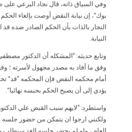
وفي السياق ذاته، قال نجاد البرعي على
بوك”، إن نيابة النقض أوصت بإلغاء الحك
النجار بالذات بأن الحكم الصادر ضده قد 
النيابة.
وتابع حديثه: “المشكله أن الدكتور مصطفي
وفق ما أفاد به مصدر مجهول لأسرته ؛ وفي
أمام محكمه النقض فإن المحكمه “قد” تح
يؤدي إلى أن يصبح الحكم بحبسه نهائيا”.
واستطرد: “لايهم سبب القبض علي الدكتور
ولكنني ارجوا ان يتمكن من حضور جلسه ال
العام ، ولو لم يحضر جلسه الغد سنطلب