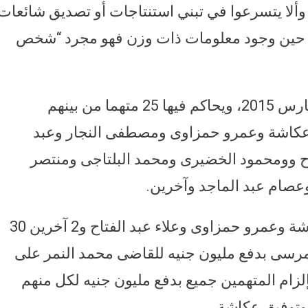
ألا يتسرعوا في تبني استنتاجات أو تصديق شائعات
لى حين وجود معلومات ذات وزن فهو مجرد “شخص
ونظرت المحكمة أولى جلساتها، في 23 مارس 2015، ويحاكم فيها 25 متهما من بينهم
عكاشة وعمرو حمزاوى ومصطفى النجار وعبد
ح وومحمود الخضيرى ومحمد البلتاجى ومنتصر
صام عبد الماجد وآخرين.
وقضت جنايات القاهرة بتغريم توفيق عكاشة وعمرو حمزاوى وعلاء عبد الفتاح و2 آخرين 30
رسى بدفع مليون جنيه للقاضى محمد النمر على
ام المتهمين جميع بدفع مليون جنيه لكل منهم
 وتوفيق عكاشة.