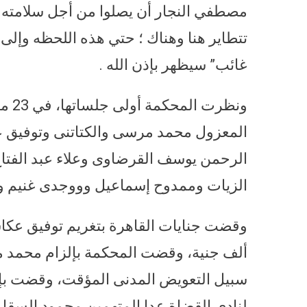
مصطفي النجار أن يصلوا من أجل سلامته و
تتطاير هنا وهناك ؛ حتي هذه اللحظه وإ
غائب” سيظهر بإذن الله .
المعزول محمد مرسى والكتاتنى وتوفيق 
الرحمن يوسف القرضاوى وعلاء عبد الفتا
الزيات وممدوح إسماعيل وووجدى غنيم وع
ألف جنية، وقضت المحكمة بإلزام محمد م
سبيل التعويض المدنى المؤقت، وقضت بإلز
لنادى القضاة عدا المتهمين محمود السقا