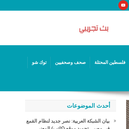
فلسطين المحتلة
صحف وصحفيين
توك شو
أحدث الموضوعات
بيان الشبكة العربية: نصر جديد لنظام القمع
في مصر.. تجميد موقع (كاتب) المعني