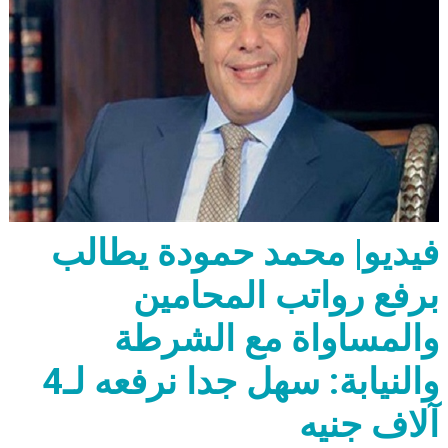
فيديو| محمد حمودة يطالب
برفع رواتب المحامين
والمساواة مع الشرطة
والنيابة: سهل جدا نرفعه لـ4
آلاف جنيه