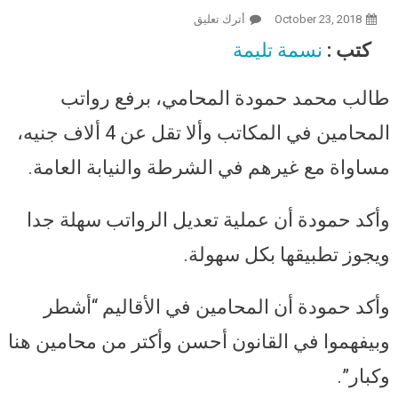
October 23, 2018
أترك تعليق
On فيديو| محمد حمودة يطالب برفع
رواتب المحامين والمساواة مع
كتب :
نسمة تليمة
الشرطة والنيابة: سهل جدا نرفعه لـ4
آلاف جنيه
طالب محمد حمودة المحامي، برفع رواتب
المحامين في المكاتب وألا تقل عن 4 ألاف جنيه،
مساواة مع غيرهم في الشرطة والنيابة العامة.
وأكد حمودة أن عملية تعديل الرواتب سهلة جدا
ويجوز تطبيقها بكل سهولة.
وأكد حمودة أن المحامين في الأقاليم “أشطر
وبيفهموا في القانون أحسن وأكتر من محامين هنا
وكبار”.