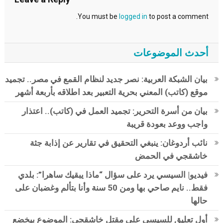
You must be
logged in
to post a comment.
أحدث الموضوعات
بيان الشبكة العربية: نصر جديد لنظام القمع في مصر.. تجميد
موقع (كاتب) المعني بحرية التعبير بعد اطلاقه بأربعة أشهر
بيان من أسرة التحرير: تجميد العمل في (كاتب).. اعتذار
واجب ووعد بعودة قريبة
نائب أردوغان: ينبغي التحقيق في تقارير عن إذابة جثة
خاشقجي في الحمض
فيديو| السيسي يرد على سؤال “ماذا يبقيك ساهرا”: بلدي
فقط.. نايم صاحي بها ومن 50 سنة وأنا بتألم وغضبان على
حالها
أول تعليق للسيسي على مقتل خاشقجي: الموضوع بيخضع