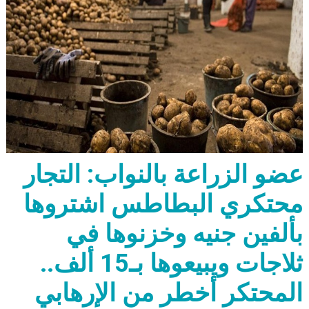
عضو الزراعة بالنواب: التجار
محتكري البطاطس اشتروها
بألفين جنيه وخزنوها في
ثلاجات ويبيعوها بـ15 ألف..
المحتكر أخطر من الإرهابي