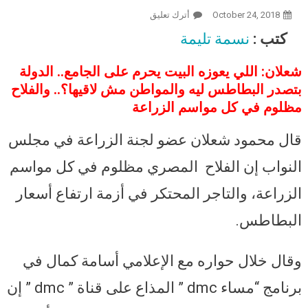
October 24, 2018
أترك تعليق
On عضو الزراعة بالنواب: التجار
محتكري البطاطس اشتروها بألفين
كتب :
نسمة تليمة
جنيه وخزنوها في ثلاجات ويبيعوها بـ15
ألف.. المحتكر أخطر من الإرهابي
شعلان: اللي يعوزه البيت يحرم على الجامع.. الدولة
بتصدر البطاطس ليه والمواطن مش لاقيها؟.. والفلاح
مظلوم في كل مواسم الزراعة
قال محمود شعلان عضو لجنة الزراعة في مجلس
النواب إن الفلاح المصري مظلوم في كل مواسم
الزراعة، والتاجر المحتكر في أزمة ارتفاع أسعار
البطاطس.
وقال خلال حواره مع الإعلامي أسامة كمال في
برنامج “مساء dmc ” المذاع على قناة ” dmc ” إن