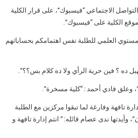
واصل الاجتماعي “فيسبوك”، على قرار الكلية
وقع الكلية على “فيسبوك”.
بالمستوي العلمي للطلبة نفس اهتمامكم بحساباتهم
لهبل ده ؟ فين حرية الرأي ولا ده كلام بس؟؟”.
؟”، وعلق فادي أحمد : “كلية مسخرة”.
رة تافهة وفارغة لما تبقوا مركزين مع الطلبة
 وأيدتها ندى عصام قائله: ” انتم إدارة تافهة و