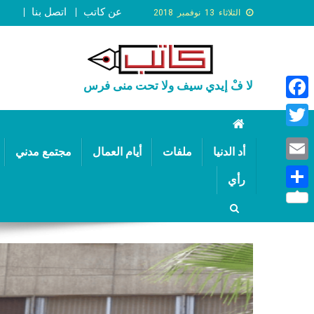
عن كاتب
اتصل بنا
الثلاثاء 13 نوفمبر 2018
لا فْ إيدي سيف ولا تحت منى فرس
Faceb
Twitte
أد الدنيا
ملفات
أيام العمال
مجتمع مدني
Email
رأي
Share