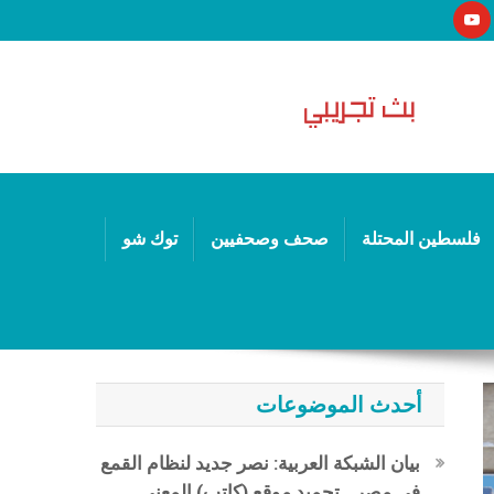
فلسطين المحتلة
صحف وصحفيين
توك شو
أحدث الموضوعات
بيان الشبكة العربية: نصر جديد لنظام القمع
في مصر.. تجميد موقع (كاتب) المعني