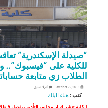
للكلية على “فيسبوك”.. وم
الطلاب زي متابعة حسابات
October 29, 2018
أترك تعليق
On “صيدلة الإسكندرية” تعاقب 10 طلاب بتهمة الإساءة للكلية على “فيسبوك”.. ومعلقون: يا ريت تهتموا بتعليم الطلاب زي متابعة حساباتهم
كتب :
هناء البلك