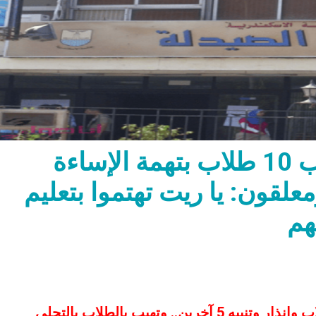
“صيدلة الإسكندرية” تعاقب 10 طلاب بتهمة الإساءة
علقون: يا ريت تهتموا بتعليم
هم
الكلية تنشر قرار مجلس التأديب بفصل 5 طلاب وإنذار وتنبيه 5 آخرين.. وتهيب بالطلاب بالتحلي