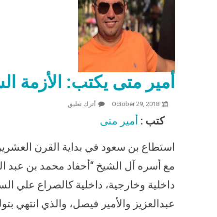
أمير متى يكتب: الأزمة الس
October 29, 2018
أترك تعليق
On أمير متى يكتب: الأزمة السعودية وبناء المملكة الرابعة
كتب :
أمير متى
استطاع بن سعود في بداية القرن العشرين 
مع أسره آل الشيخ “أحفاد محمد بن عبد ال
داخلية وخارجية، داخلية كالصراع علي الس
عبدالعزيز والأمير فيصل، والذي انتهي بتول