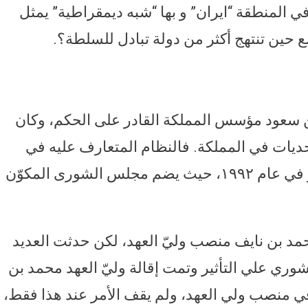
ي المنطقة “ايران” و بها “شبه ديمقراطية” يمثل
 حين تنتهج أكثر من دولة تبادل للسلطة؟.
 بن سعود مؤسس المملكة القادر على الحكم، وكان
حديات في المملكة. فالنظام المتعارف عليه في
السعودية كان يحتكم لقانون أساسي صدر في عام ١٩٩٢، حيث يضم مجلس الشورى المكوّن
حمد بن نايف منصب وليّ العهد، لكن حدثت العديد
ري علي التأثير وتمت إقالة وليّ العهد محمد بن
ي منصب ولي العهد، ولم يقف الأمر عند هذا فقط،