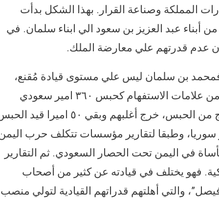
ت المملكة وصناعة القرار. بهذا الشكل بدأت
ن أبناء عبد العزيز بن سعود الي ابناء سلمان. في
ن عدم قدرتهم علي معارضة الملك.
فمحمد بن سلمان ليس علي مستوى قيادة مُقنع،
بالإضافة إلى انتهاج سياسات عليها الكثير من علامات الاستفهام كحبس ٣٦٠ امير سعودي
ورئيس وزراء لبنان وطلب دفع ديّه للخروج من الحبس، خرج أغلبهم وبقي ٥٠ اميرا قيد ال
و سوريا، وطبقا لتقارير مؤسسات تتكلف حرب اليمن
المأساة في اليمن تحت الحصار السعودي. ثم التقارير
ة. فهو يختلف في قيادته عن كثير من أصحاب
يصل”، والتي أهلتهم قدراتهم القيادية لتولي منصب