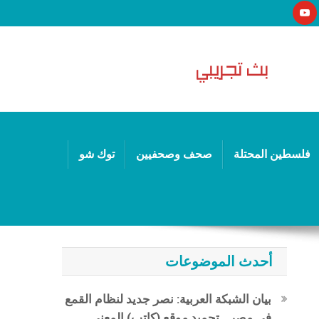
فلسطين المحتلة
صحف وصحفيين
توك شو
أحدث الموضوعات
بيان الشبكة العربية: نصر جديد لنظام القمع
في مصر.. تجميد موقع (كاتب) المعني