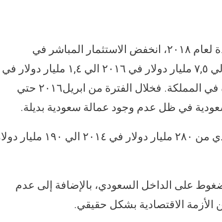
طبقا لتقرير التنمية والتجارة للأمم المتحدة لعام ٢٠١٨، انخفض الاستثمار المباشر في
السعودية من ١٢,٢ مليار دولار في ٢٠١٢ الي ٧,٥ مليار دولار في ٢٠١٦ الي ١,٤ مليار دولار في
٢٠١٧. بالإضافة إلى هجرة العمالة الوافدة في المملكة. فخلال الفترة من ابريل٢٠١٦ حتي
وفي نفس الوقت انخفض الاحتياطي النقدي من ٢٨٠ مليار دولار في ٢٠١٤ الي ١٩٠ مليا
ضغوط على الداخل السعودي، بالإضافة إلى عدم
الأزمة الاقتصادية بشكل حقيقي.