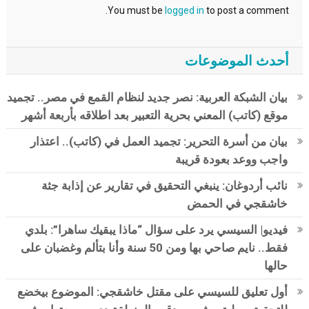
You must be
logged in
to post a comment.
أحدث الموضوعات
بيان الشبكة العربية: نصر جديد لنظام القمع في مصر.. تجميد
موقع (كاتب) المعني بحرية التعبير بعد اطلاقه بأربعة أشهر
بيان من أسرة التحرير: تجميد العمل في (كاتب).. اعتذار
واجب ووعد بعودة قريبة
نائب أردوغان: ينبغي التحقيق في تقارير عن إذابة جثة
خاشقجي في الحمض
فيديو| السيسي يرد على سؤال “ماذا يبقيك ساهرا”: بلدي
فقط.. نايم صاحي بها ومن 50 سنة وأنا بتألم وغضبان على
حالها
أول تعليق للسيسي على مقتل خاشقجي: الموضوع بيخضع