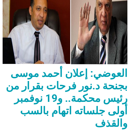
العوضي: إعلان أحمد موسى
بجنحة د.نور فرحات بقرار من
رئيس محكمة.. و19 نوفمبر
أولى جلساته اتهام بالسب
والقذف