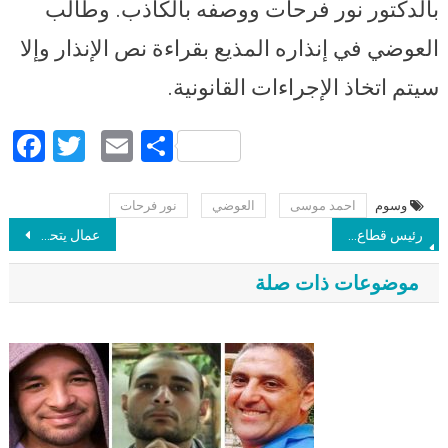
بالدكتور نور فرحات ووصفه بالكاذب. وطالب
العوضي في إنذاره المذيع بقراءة نص الإنذار وإلا
سيتم اتخاذ الإجراءات القانونية.
Facebook
Twitter
Email
Share
وسوم
احمد موسى
العوضي
نور فرحات
Post navigation
رئيس قطاع الأخبار: استقالة توفيق عكاشة من التليفزيون بعد قرار إحالته للتحقيق بسبب عمله في الحياة
عمال يتحدثون عن مطالبهم من قانون العمل الجديد: أمان وظيفي وأجور عادلة وعقوبات رادعة على أصحاب الأعمال
موضوعات ذات صلة