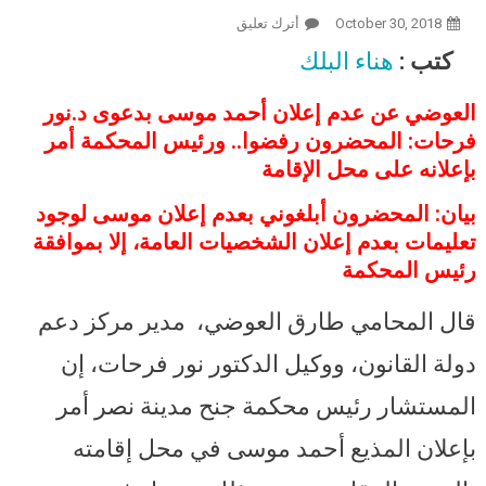
October 30, 2018
أترك تعليق
On العوضي: إعلان أحمد موسى بجنحة
د.نور فرحات بقرار من رئيس محكمة..
كتب :
هناء البلك
و19 نوفمبر أولى جلساته اتهام بالسب
والقذف
العوضي عن عدم إعلان أحمد موسى بدعوى د.نور
فرحات: المحضرون رفضوا.. ورئيس المحكمة أمر
بإعلانه على محل الإقامة
بيان: المحضرون أبلغوني بعدم إعلان موسى لوجود
تعليمات بعدم إعلان الشخصيات العامة، إلا بموافقة
رئيس المحكمة
قال المحامي طارق العوضي، مدير مركز دعم
دولة القانون، ووكيل الدكتور نور فرحات، إن
المستشار رئيس محكمة جنح مدينة نصر أمر
بإعلان المذيع أحمد موسى في محل إقامته