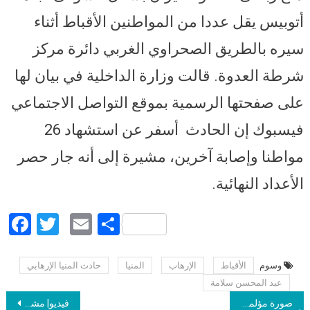
أتوبيس يقل عددا من المواطنين الأقباط أثناء
سيره بالطريق الصحراوي الغربي دائرة مركز
شرطة العدوة. قالت وزارة الداخلية في بيان لها
على صفحتها الرسمية بموقع التواصل الاجتماعي
فيسبوك إن الحادث أسفر عن استشهاد 26
مواطنا وإصابة آخرين، مشيرة إلى أنه جار حصر
الأعداد النهائية.
Facebook
Twitter
Email
Share
وسوم
الأقباط
الإرهاب
المنيا
حادث المنيا الإرهابي
Post navigation
عبد المحسن سلامة
صورة مؤلمة| بالأسماء.. 6 شهداء من أسرة واحدة في حادث المنيا الإرهابي: أعمارهم من 12 لـ54 عاما
فيديو| مشيعو جثامين شهداء حادث المنيا يعترضون على تقديم الشكر لقيادات المحافظة والنواب ويلوحون بعلامات الرفض ويردون بـ”لا.. لا”