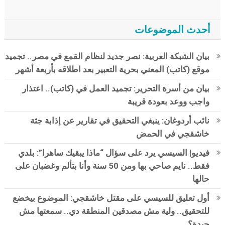
أحدث الموضوعات
بيان الشبكة العربية: نصر جديد لنظام القمع في مصر.. تجميد
موقع (كاتب) المعني بحرية التعبير بعد اطلاقه بأربعة أشهر
بيان من أسرة التحرير: تجميد العمل في (كاتب).. اعتذار
واجب ووعد بعودة قريبة
نائب أردوغان: ينبغي التحقيق في تقارير عن إذابة جثة
خاشقجي في الحمض
فيديو| السيسي يرد على سؤال “ماذا يبقيك ساهرا”: بلدي
فقط.. نايم صاحي بها ومن 50 سنة وأنا بتألم وغضبان على
حالها
أول تعليق للسيسي على مقتل خاشقجي: الموضوع بيخضع
للتحقيق.. ولية مش مصدقين المنطقة دي.. سمعتها مش
جيدة؟