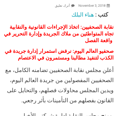
November 3, 2018
أترك تعليق
On “الصحفيين” تمنح “العالم اليوم”
مهلة أسبوع لإلغاء قرارات الفصل..
كتب :
هناء البلك
وصحفيو الجريدة ينظمون وقفة
احتجاجية غدا (ضد التشريد)
نقابة الصحفيين: اتخاذ الإجراءات القانونية والنقابية
تجاه المتواطئين من ملاك الجريدة وإدارة التحرير في
واقعة الفصل
صحفيو العالم اليوم: نرفض استمرار إدارة جريدة في
الكذب لتنفيذ مطالبنا ومستمرون في الاعتصام
أعلن مجلس نقابة الصحفيين تضامنه الكامل، مع
الصحفيين المفصولين من جريدة العالم اليوم،
ويدين المجلس محاولات فصلهم، والتحايل على
القانون بفصلهم من التأمينات بأثر رجعي.
ومنح مجلس النقابة إدارة شركتي الأخبار