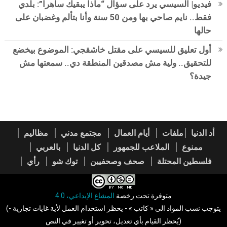
فيديو| السيسي يرد على سؤال “ماذا يبقيك ساهرا”: بلدي
فقط.. نايم صاحي بها ومن 50 سنة وأنا بتألم وغضبان على
حالها
أول تعليق للسيسي على مقتل خاشقجي: الموضوع بيخضع
للتحقيق.. ولية مش مصدقين المنطقة دي.. سمعتها مش
جيدة؟
أد الدنيا
ملفات
أيام العمال
مجتمع مدني
مظاليم
ممنوع
الملاعب للجمهور
كل الدنيا
بالعربي
فلسطين المحتلة
صحف وصحفيين
توك شو
رأي
متوفرة تحت رخصة
المشاع الإبداعي، 4.0
(يتوجب نسب المواد الى « كاتب » - يحظر استخدام العمل لأية غايات تجارية -
يُحظر القيام بأي تعديل، تحوير أو تغيير في النص)