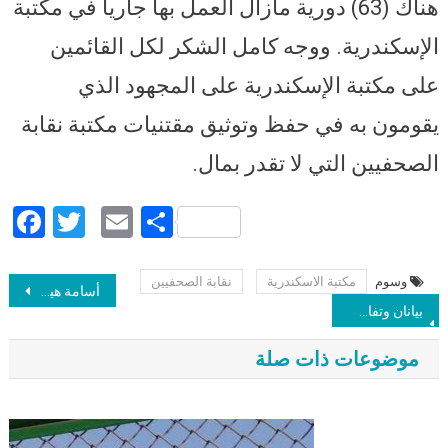
هناك (63) دورية مازال العمل بها جاريا في مكتبة
الإسكندرية. ووجه كامل الشكر لكل القائمين
على مكتبة الإسكندرية على المجهود الذي
يقومون به في حفظ وتوثيق مقتنيات مكتبة نقابة
الصحفيين التي لا تقدر بمال.
Facebook
Twitter
Email
Share
وسوم
مكتبة الاسكندرية
نقابة الصحفيين
Post navigation
أسامة هيكل عن مادة حسابات التواصل التي يزيد متابعيها عن 5 آلاف بقانون الصحافة: اللي في مصر هنجيبه.. واللي خارجها هنحجبه
بيانان وتفاصيل جديدة في قضية حق ديالا.. السيوي: أجريت الـDNA في مكان اختارته الأم.. وسماح ترد: تلاعب في نتائج التحليل
موضوعات ذات صلة