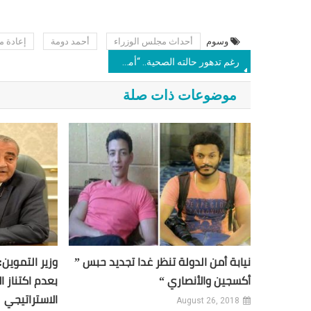
وسوم
أحداث مجلس الوزراء
أحمد دومة
إعادة م
رغم تدهور حالته الصحية.. “أمن الدولة” تنظر غدا تجديد حبس د.جمال عبدالفتاح
موضوعات ذات صلة
نيابة أمن الدولة تنظر غدا تجديد حبس ”
وزير التموين:
أكسجين والأنصاري “
بعدم اكتناز ا
الاستراتيجي
August 26, 2018