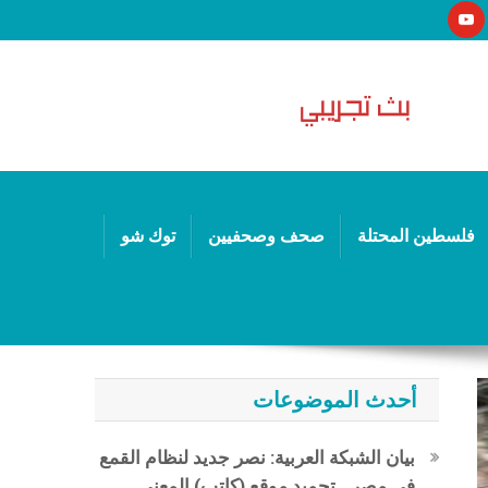
فلسطين المحتلة
صحف وصحفيين
توك شو
أحدث الموضوعات
بيان الشبكة العربية: نصر جديد لنظام القمع
في مصر.. تجميد موقع (كاتب) المعني