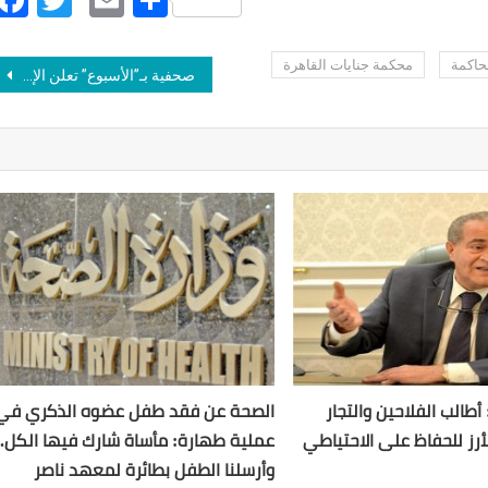
حاكمة
محكمة جنايات القاهرة
Post navigation
صحفية بـ”الأسبوع” تعلن الإضراب عن الطعام لحين تحقيق مطالبها وتحسين أوضاع الزملاء في الصحيفة
 أطالب الفلاحين والتجار
الصحة عن فقد طفل عضوه الذكري في
لأرز للحفاظ على الاحتياطي
عملية طهارة: مأساة شارك فيها الكل..
وأرسلنا الطفل بطائرة لمعهد ناصر