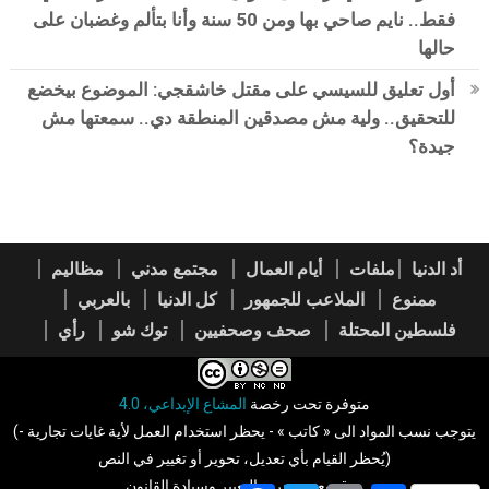
فقط.. نايم صاحي بها ومن 50 سنة وأنا بتألم وغضبان على
حالها
أول تعليق للسيسي على مقتل خاشقجي: الموضوع بيخضع
للتحقيق.. ولية مش مصدقين المنطقة دي.. سمعتها مش
جيدة؟
أد الدنيا
ملفات
أيام العمال
مجتمع مدني
مظاليم
ممنوع
الملاعب للجمهور
كل الدنيا
بالعربي
فلسطين المحتلة
صحف وصحفيين
توك شو
رأي
متوفرة تحت رخصة
المشاع الإبداعي، 4.0
(يتوجب نسب المواد الى « كاتب » - يحظر استخدام العمل لأية غايات تجارية -
يُحظر القيام بأي تعديل، تحوير أو تغيير في النص)
موقع يعني بحرية التعبير وسيادة القانون