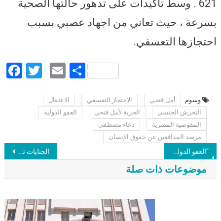
621 . وسط تأكيدات على تدهور حالتها الصحية
بسرعة ، حيث تعاني من اجهاد عصبي بسبب
احتجازها التعسفي.
Facebook
Twitter
Email
Share
وسوم
أمل فتحي
الاحتجاز التعسفي
الاعتقال
Post navigation
التحرش الجنسي
الحرية لأمل فتحي
العفو الدولية
المفوضية المصرية
دعاء مصطفى
مرصد المدافعين عن حقوق الإنسان
“العفو الدولية” تعليقا على اعتقال السعودية لسمر بدوي ونسيمة السادة: مستوى غير المسبوق من اضطهاد المدافعين عن حقوق الإنسان
الجنايات تنظر السبت تجديد حبس “السويفي وعبدالعزيز وعشري” بعد تعذر نقلهم لدواعي أمنية يوم حكم فض رابعة
موضوعات ذات صلة