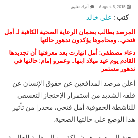
August 3, 2018
أترك تعليق
On “مرصد المدافعين عن حقوق
الإنسان” يعلن عن قلقه الشديد من
كتب :
علي خالد
استمرار احتجاز أمل فتحي تعسفيا
ويطالب بالافراج الفوري عنها
المرصد يطالب بضمان الرعاية الصحية الكافية لـ أمل
فتحي.. ومحاموها يؤكدون تدهور حالتها
دعاء مصطفى: أمل انهارت بعد معرفتها أن تجديدها
القادم يوم عيد ميلاد ابنها.. وعمرو إمام: حالتها في
تدهور مستمر
أعلن مرصد المدافعين عن حقوق الإنسان عن
قلقه الشديد من استمرار الإحتجاز التعسفي
للناشطة الحقوقية أمل فتحي، محذرا من تأثير
هذا الوضع على حالتها الصحية.
وحث المرصد وهو شراكة بين المنظمة العالمية