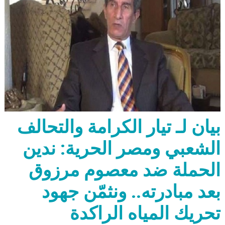
بيان لـ تيار الكرامة والتحالف
الشعبي ومصر الحرية: ندين
الحملة ضد معصوم مرزوق
بعد مبادرته.. ونثمّن جهود
تحريك المياه الراكدة