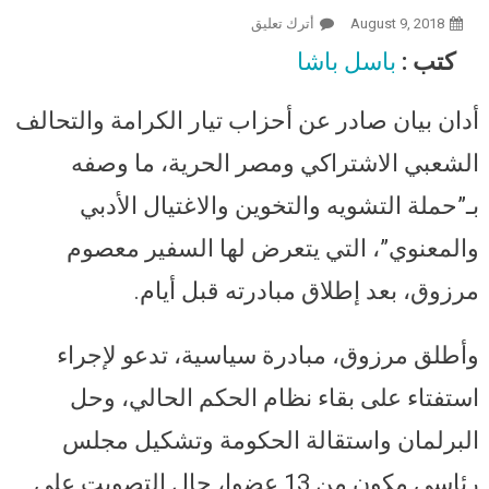
August 9, 2018
أترك تعليق
On بيان لـ تيار الكرامة والتحالف الشعبي
ومصر الحرية: ندين الحملة ضد معصوم
كتب :
باسل باشا
مرزوق بعد مبادرته.. ونثمّن جهود تحريك
المياه الراكدة
أدان بيان صادر عن أحزاب تيار الكرامة والتحالف
الشعبي الاشتراكي ومصر الحرية، ما وصفه
بـ”حملة التشويه والتخوين والاغتيال الأدبي
والمعنوي”، التي يتعرض لها السفير معصوم
مرزوق، بعد إطلاق مبادرته قبل أيام.
وأطلق مرزوق، مبادرة سياسية، تدعو لإجراء
استفتاء على بقاء نظام الحكم الحالي، وحل
البرلمان واستقالة الحكومة وتشكيل مجلس
رئاسي مكون من 13 عضوا، حال التصويت على