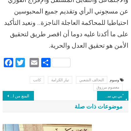
عن مسجوني الرأي وتقديم جميع المحبوسين
احتياطيا للمحاكمة العاجلة الناجزة.. ونعيد التأكيد
على ما أكدنا عليه دوما أن اقصر طريق لتحقيق
الأمن هو تحقيق العدل والحرية.
Facebook
Twitter
Email
Share
وسوم
التحالف الشعبي
تيار الكرامة
كاتب
Post navigation
معصوم مرزوق
“بي.بي.سي”: مقتل 29 طفلا في غارة شنتها السعودية على اليمن.. و”التحالف العربي”: عمل عسكري مشروع
المنع من الزيارة.. معتقلون ممنوعون من رؤية ذويهم.. والأهالي: عايزين نطمن على ولادنا.. (حكايات القهر)
موضوعات ذات صلة