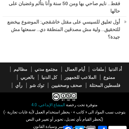
فقط.. نايم صاحي بها ومن 50 سنة وأنا بتألم وغضبان على
حالها
أول تعليق للسيسي على مقتل خاشقجي: الموضوع بيخضع
للتحقيق.. ولية مش مصدقين المنطقة دي.. سمعتها مش
جيدة؟
أد الدنيا
ملفات
أيام العمال
مجتمع مدني
مظاليم
ممنوع
الملاعب للجمهور
كل الدنيا
بالعربي
فلسطين المحتلة
صحف وصحفيين
توك شو
رأي
متوفرة تحت رخصة
المشاع الإبداعي، 4.0
(يتوجب نسب المواد الى « كاتب » - يحظر استخدام العمل لأية غايات تجارية -
يُحظر القيام بأي تعديل، تحوير أو تغيير في النص)
موقع يعني بحرية التعبير وسيادة القانون
Facebook
Twitter
Email
Share