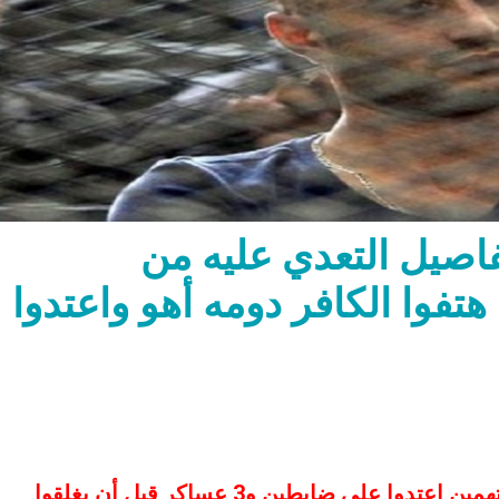
اصيل التعدي عليه من
فوا الكافر دومه أهو واعتدوا
محمود: دومه مصاب بجرح بين الحاجبين.. المتهمين اعتدوا على ضابطين و3 عساكر قبل أن يغلقوا