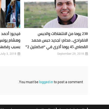
230 يوما من الانتهاكات والحبس
فيديو| أحمد
الانفرادي.. محام: تجديد حبس محمد
وهشام يونس 
القصاص 45 يوما أخرى في “مكملين 2”
بسبب رفضهم 
July 3, 2018
September 29, 2018
You must be
logged in
to post a comment.