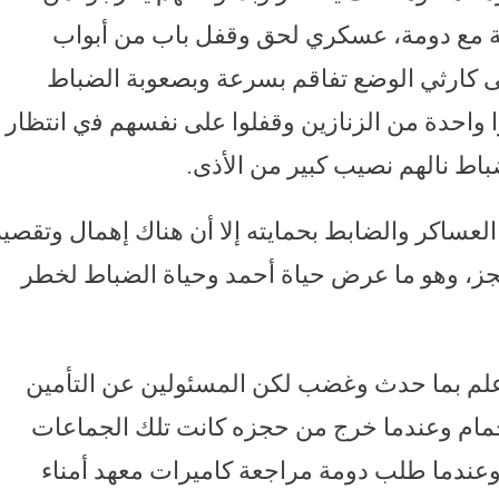
ﺿﺔ مع دومة، ﻋﺴﻜﺮﻱ ﻟﺤﻖ ﻭﻗﻔﻞ ﺑﺎﺏ ﻣﻦ أﺑﻮﺍﺏ
ﻰ ﻛﺎﺭﺛﻲ ﺍﻟﻮﺿﻊ ﺗﻔﺎﻗﻢ ﺑﺴﺮﻋﺔ ﻭﺑﺼﻌﻮﺑﺔ ﺍﻟﻀﺒﺎﻁ
ﺍ ﻭﺍﺣﺪﺓ ﻣﻦ ﺍﻟﺰﻧﺎﺯﻳﻦ ﻭﻗﻔﻠﻮﺍ ﻋﻠﻰ ﻧﻔﺴﻬﻢ ﻓي اﻧﺘﻈﺎﺭ
ﺎﻁ ﻧﺎﻟﻬﻢ ﻧﺼﻴﺐ ﻛﺒﻴﺮ ﻣﻦ الأﺫﻯ.
العساكر والضابط بحمايته إلا أن هناك إهمال وتقصير
ﺠﺰ، وهو ما ﻋﺮﺽ ﺣﻴﺎﺓ أﺣﻤﺪ ﻭﺣﻴﺎة الضباط ﻟﺨﻄﺮ
علم بما حدث وغضب لكن المسئولين عن التأمين
حمام وعندما خرج من حجزه كانت تلك الجماعات
عندما طلب دومة مراجعة كاميرات معهد أمناء