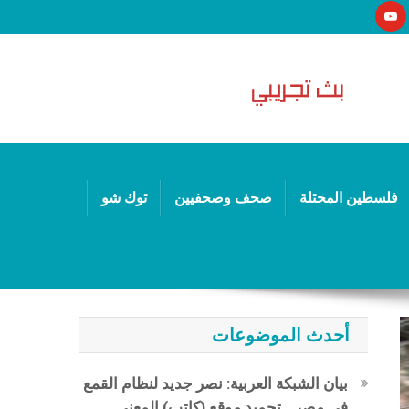
فلسطين المحتلة
صحف وصحفيين
توك شو
أحدث الموضوعات
بيان الشبكة العربية: نصر جديد لنظام القمع
في مصر.. تجميد موقع (كاتب) المعني