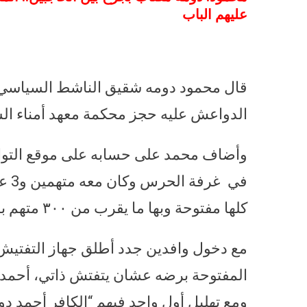
عليهم الباب
قال محمود دومه شقيق الناشط السياسي أح
الدواعش عليه حجز محكمة معهد أمناء الش
وأضاف محمد على حسابه على موقع التو
ﻛﻠﻬﺎ ﻣﻔﺘﻮﺣﺔ وبها ما يقرب من ٣٠٠ متهم بالانتماء ﻟﺘﻨﻈﻴﻢ ﻭﻻﻳﺔ ﺳﻴﻨﺎ.
ﻣﻊ ﺩﺧﻮﻝ ﻭﺍﻓﺪﻳﻦ جدد أطلق ﺟﻬﺎﺯ ﺍﻟﺘﻔﺘﻴﺶ إن
ﺍﻟﻤﻔﺘﻮﺣﺔ ﺑﺮﺿﻪ ﻋﺸﺎﻥ ﻳﺘﻔﺘﺶ ﺫﺍﺗﻲ، أﺣﻤﺪ 
ﻭﻣﻊ ﺗﻬﻠﻴﻞ أﻭﻝ ﻭﺍﺣﺪ ﻓﻴﻬﻢ “ﺍﻟﻜﺎﻓﺮ أﺣﻤﺪ ﺩﻭ