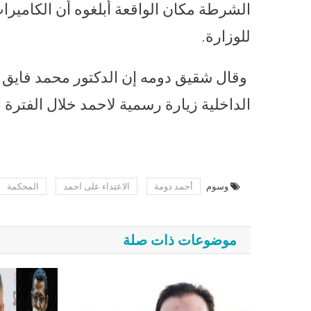
الشرطة مكان الواقعة أبلغوه أن ﺍﻟﻜﺎﻣﻴﺮﺍﺕ
ﻟﻠﻮﺯﺍﺭﺓ.
وقال شقيق دومه إن الدﻛﺘﻮﺭ ﻣﺤﻤﺪ ﻓﺎﻳﻖ
ﺍﻟﺪﺍﺧﻠﻴﺔ ﺯﻳﺎﺭﺓ ﺭﺳﻤﻴﺔ ﻻﺣﻤﺪ خلال الفترة ال
وسوم
أحمد دومة
الاعتداء على احمد
المحكمة
موضوعات ذات صلة