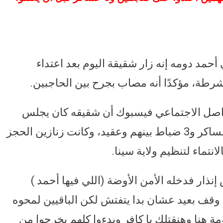
مد دومه إنه زار شقيقة اليوم بعد اعتداء
رطة، مؤكدًا أنه مصاب بجرح بين الحاجبين.
اصل الاجتماعي فيسبوك أن شقيقه كان يجلس
في غرفة الحرس ﻭﻛﺎﻥ معه متهمين و3 عساكر و3 ضباط بينهم ﻭﻋﻘﻴﺪ، وكانت ﺯﻧﺎﺯﻳﻦ ﺍﻟﺤﺠﺰ
ذار فدخله الأمن ﺍلأﻭﺿﺔ (ﺍﻟﻠﻲ ﻓﻴﻬﺎ أﺣﻤﺪ )
ﻭﻗﻒ ﺑﻌﻴﺪ ﻋﺸﺎﻥ ﺑﺪﺍ ﻳﺘﻔﺘﺶ ﻟﻜﻦ ﺍﻟﺒﺎﻗﻴﻴﻦ ﻟﻤﺤﻮﻩ
ﻣﺔ ﻫﻨﺎ ﻭﻫﻨﻘﺘﻠﻚ ﻳﺎ ﻛﺎﻓﺮ وﺑﺪءﻭﺍ ﻛﻠﻬﻢ ﻳﺨﺮﺟﻮﺍ ﻣﻦ