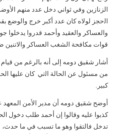
ﺍﻟﺰﻧﺎﺯﻳﻦ ﻭﻓﻲ ﺛﻮﺍﻧﻲ دخل عدد منهم ﺍلأﻭ
ﺍﻟحجز ﻟﻮﻻﻩ ﻛﺎﻥ ﻋﺪﺩ أﻛﺒﺮ ﺧﺮﺝ ﻭﺍﻟﻮﺿﻊ ﺑﻘ
ﻭﺍﻟﻌﺴﺎﻛﺮ ﻭﺍﻟﻌﻘﻴﺪ ﻭأﺣﻤﺪ ﻗﺪﺭﻭﺍ ﻳﺪﺧﻠﻮﺍ ﺟﻮ
ﻗﻮﺍﺕ ﻣﻜﺎﻓﺤﺔ ﺍﻟﺸﻐﺐ ﺍﻟﻌﺴﺎﻛﺮ ﻭﺍﻻﺗﻨﻴﻦ ﺿﺒ
أشار شقيق دومه إلى أنه بالرغم من قيام 
من ﻣﺴﺌﻮﻝ ﻋﻦ ﺍﻟﺤﺎﻟﺔ ﺍﻟتي ﻛﺎﻥ ﻋﻠﻴﻬﺎ ﺍﻟﺤ
ﻛﺒﻴﺮ.
أوضح شقيق دومه أن مدير الأمن المعهد 
كذبوا عليه وقالوا إن أحمد طلب دخول ال
تدخل فالتقوا وهو ما تسبب في ما حدث، و