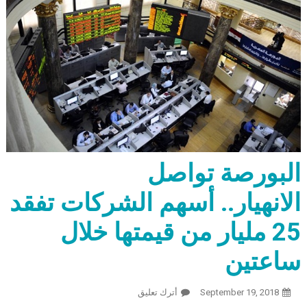
البورصة تواصل
الانهيار.. أسهم الشركات تفقد
25 مليار من قيمتها خلال
ساعتين
September 19, 2018
أترك تعليق
On البورصة تواصل الانهيار.. أسهم