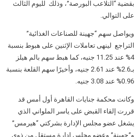
بقضية “التلاعب البورصة”، وذلك لليوم الثالث
على التوالي
.
ويواصل سهم “جهينة للصناعات الغذائية”
التراجع لينهى تعاملات الإثنين على هبوط بنسبة
4% عند 11.25 جنيه، كما هبط سهم بالم هيلز
بـ2.6% عند 2.61 جنيه، وأخيرًا سهم القلعة بنسبة
0.96% عند 3.08 جنيه
.
وكانت محكمة جنايات القاهرة أول أمس قد
قررت إلقاء القبض على ياسر الملواني الذي
يشغل عضو مجلس الإدارة بشركتي “هيرمس”
و”جهينة” وعضو مجلس إدارة مستقل من ذوي