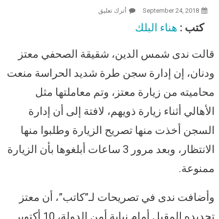
September 24, 2018
أترك تعليق
On منع محامية الصحفي معتز ودنان
من زيارته.. وشقيقته: لازال في
كتب :
هناء البلك
الحبس الانفرادي وأسرته ممنوعة
من زيارته منذ القبض عليه
قالت ندى شمس الدين، شقيقة الصحفي معتز
ودنان، إن إدارة سجن طرة شديد الحراسة منعت
محاميته من زيارة معتز، وتم معاملتها مثل
الأهالي أثناء زيارة ذويهم، لافتة إلى أن إدارة
السجن أخذت منها تصريح الزيارة وطلبوا منها
الانتظار، وبعد مرور 3 ساعات أبلغوها بأن الزيارة
ممنوعة.
وأضافت ندى في تصريحات لـ”كاتب”، أن معتز
تجديده المقبل أمام نيابة أمن الدولة، 10 أكتوبر