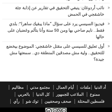
نائب أردوغان: ينبغي التحقيق في تقارير عن إذابة جثة
خاشقجي في الحمض
فيديو| السيسي يرد على سؤال “ماذا يبقيك ساهرا”: بلدي
فقط.. نايم صاحي بها ومن 50 سنة وأنا بتألم وغضبان على
حالها
أول تعليق للسيسي على مقتل خاشقجي: الموضوع بيخضع
للتحقيق.. ولية مش مصدقين المنطقة دي.. سمعتها مش
جيدة؟
أد الدنيا
ملفات
أيام العمال
مجتمع مدني
مظاليم
ممنوع
الملاعب للجمهور
كل الدنيا
بالعربي
فلسطين المحتلة
صحف وصحفيين
توك شو
رأي