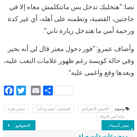
نصا: “هنخليك تدخل بس ماتتكلمش معاه إلا في
حاجتين، القضية، وتطمنه على أهله، أي غير كدة
ورحمة أمي ما هتدخل زيارة تاني”.
وأضاف عمرو: “فور دخول معتز قال لي أنه بخير
وفي حالة كويسة رغم ظهور علامات التعب عليه،
وبعدها وقع واغمى عليه”.
Facebook
Twitter
Email
Share
وسوم
الحبس الانفرادي
الصحفي "معتز ودنان"
سجن طرة
Post navigation
نيابة أمن الدولة
ننشر أسماء 20 متهما أيدت النقض حكم إعدامهم في قضية “مذبحة كرداسة”
الحقوقيون السعوديون وليد أبو الخير وعبد الله الحامد ومحمد القحطاني يفوزون بجائزة نوبل البديلة لعام 2018
موضوعات ذات صلة