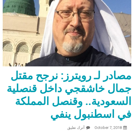
مصادر لـ رويترز: نرجح مقتل
جمال خاشقجي داخل قنصلية
السعودية.. وقنصل المملكة
في اسطنبول ينفي
October 7, 2018
أترك تعليق
On مصادر لـ رويترز: نرجح مقتل جمال