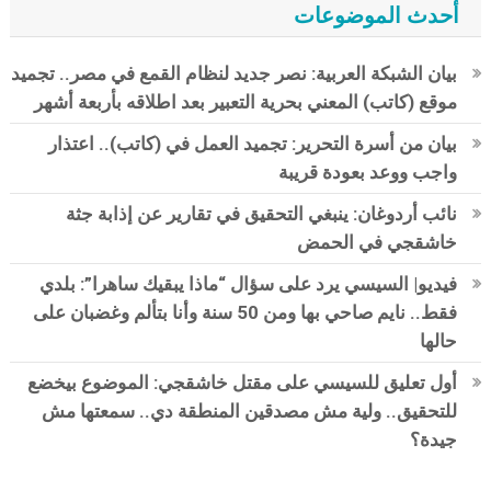
أحدث الموضوعات
بيان الشبكة العربية: نصر جديد لنظام القمع في مصر.. تجميد
موقع (كاتب) المعني بحرية التعبير بعد اطلاقه بأربعة أشهر
بيان من أسرة التحرير: تجميد العمل في (كاتب).. اعتذار
واجب ووعد بعودة قريبة
نائب أردوغان: ينبغي التحقيق في تقارير عن إذابة جثة
خاشقجي في الحمض
فيديو| السيسي يرد على سؤال “ماذا يبقيك ساهرا”: بلدي
فقط.. نايم صاحي بها ومن 50 سنة وأنا بتألم وغضبان على
حالها
أول تعليق للسيسي على مقتل خاشقجي: الموضوع بيخضع
للتحقيق.. ولية مش مصدقين المنطقة دي.. سمعتها مش
جيدة؟