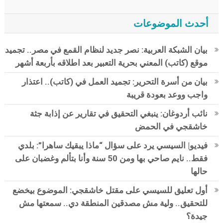
أحدث الموضوعات
بيان الشبكة العربية: نصر جديد لنظام القمع في مصر.. تجميد
موقع (كاتب) المعني بحرية التعبير بعد اطلاقه بأربعة أشهر
بيان من أسرة التحرير: تجميد العمل في (كاتب).. اعتذار
واجب ووعد بعودة قريبة
نائب أردوغان: ينبغي التحقيق في تقارير عن إذابة جثة
خاشقجي في الحمض
فيديو| السيسي يرد على سؤال “ماذا يبقيك ساهرا”: بلدي
فقط.. نايم صاحي بها ومن 50 سنة وأنا بتألم وغضبان على
حالها
أول تعليق للسيسي على مقتل خاشقجي: الموضوع بيخضع
للتحقيق.. ولية مش مصدقين المنطقة دي.. سمعتها مش
جيدة؟