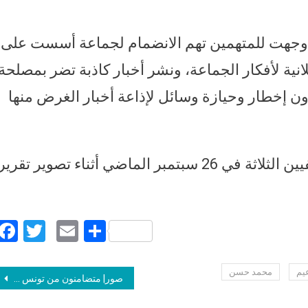
، وجهت للمتهمين تهم الانضمام لجماعة أسست على
انية لأفكار الجماعة، ونشر أخبار كاذبة تضر بمصلحة
ن إخطار وحيازة وسائل لإذاعة أخبار الغرض منها
وألقت الأجهزة الأمنية، القبض على الصحفيين الثلاثة في 26 سبتمبر الماضي أثناء تصوير تقرير
Facebook
Twitter
Email
Share
يم
محمد حسن
Post navigation
صور| متضامنون من تونس وجنوب أفريقيا ومصر يطالبون بالحرية لوائل عباس وحملة دولية للمطالبة بإطلاق سراحه