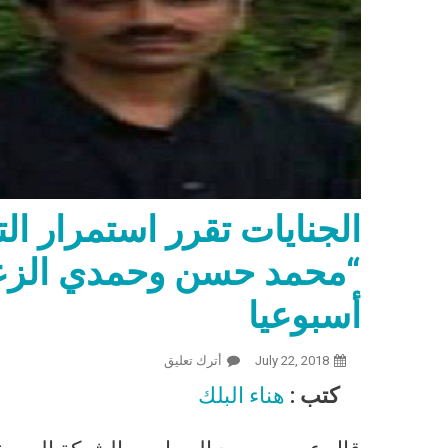
الجنايات تقرر استمرار الت
أسبوعيا
July 22, 2018
أترك تعليق
On الجنايات تقرر استمرار التدابير الاحترازية للصحفيين “محمد حسن وحمدي الزعيم” : ساعتين بالقسم 3 أيام أسبوعيا
كتب :
هناء البلك