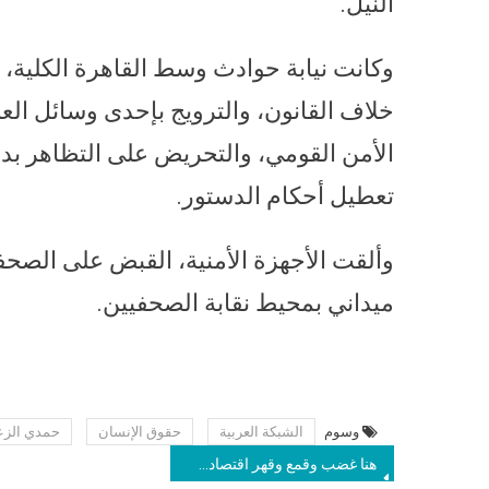
النيل.
وكانت نيابة حوادث وسط القاهرة الكلية
خلاف القانون، والترويج بإحدى وسائل العل
الأمن القومي، والتحريض على التظاهر بدو
تعطيل أحكام الدستور.
ميداني بمحيط نقابة الصحفيين.
وسوم
الشبكة العربية
حقوق الإنسان
حمدي الزع
هنا غضب وقمع وقهر اقتصادي.. احتجاجات الغلاء تضرب 6 دول عربية.. والحكومات في الخضوع لروشتة الصندوق “عرب”