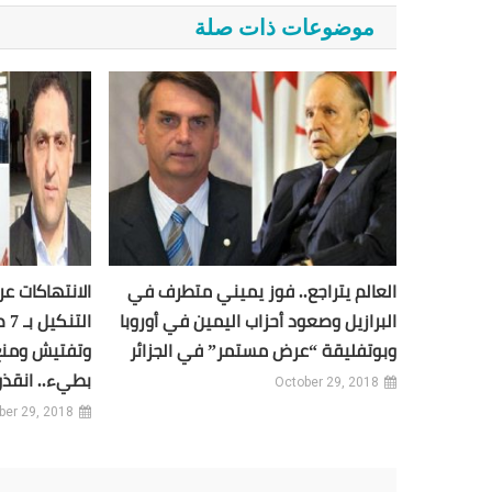
موضوعات ذات صلة
العالم يتراجع.. فوز يميني متطرف في
الانتهاكات 
البرازيل وصعود أحزاب اليمين في أوروبا
ال
وبوتفليقة “عرض مستمر” في الجزائر
وتفتيش ومنع 
بطيء.. انقذ
October 29, 2018
ber 29, 2018