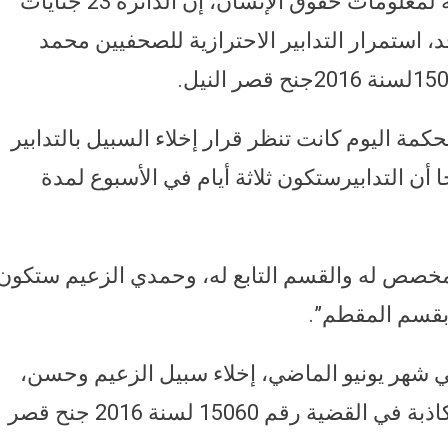
قال عمرو محمد المحامي بالشبكة العربية لمعلومات حقوق الإنسان، إن الدائرة 23 جنايات
، استمرار التدابير الاحترازية للصحفيين محمد
مة اليوم كانت تنظر قرار إخلاء السبيل بالتدابير
أن التدابيرستكون ثلاثة أيام في الأسبوع لمدة
المخصص له والقسم التابع له، وحمدي الزعيم ستكون
 بقسم المقطم”.
 شهر يونيو الماضي، إخلاء سبيل الزعيم وحسن،
بتدابير احترازية، في اتهامهما بنشر أخبار كاذبة في القضية رقم 15060 لسنة 2016 جنح قصر