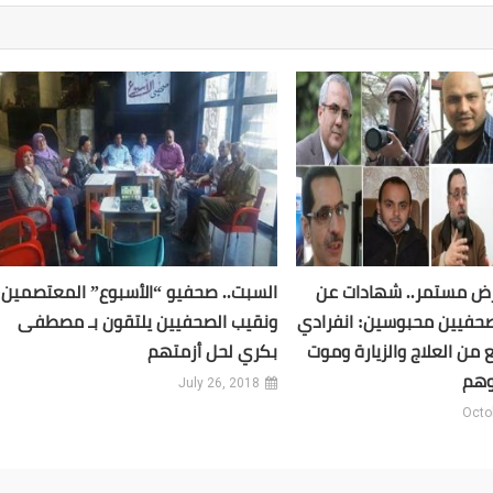
عرض مستمر.. شهادات عن
السبت.. صحفيو “الأسبوع” المعتصمين
تنكيل بـ 7 صحفيين محبوسين: انفرادي
ونقيب الصحفيين يلتقون بـ مصطفى
من العلاج والزيارة وموت
بكري لحل أزمتهم
وهم
July 26, 2018
Octo