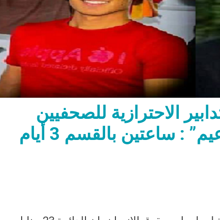
دابير الاحترازية للصحفيين
“محمد حسن وحمدي الزعيم” : ساعتين بالقسم 3 أيام