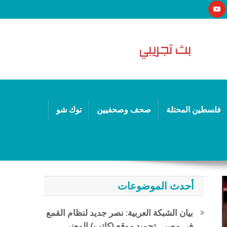
فلسطين المحتلة
صحف وصحفيين
توك شو
أحدث الموضوعات
بيان الشبكة العربية: نصر جديد لنظام القمع
في مصر.. تجميد موقع (كاتب) المعني