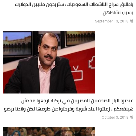
باطلاق سراح الناشطات السعوديات: ستربحون ملايين الدولارت
بسبب نشاطهن
September 13, 2018
فيديو| الباز للصحفيين المصريين في تركيا: ارجعوا محدش
هينفعكم.. زعلتوا البلد شوية وخرجتوا عن طوعها لكن ولادنا برضو
October 3, 2018