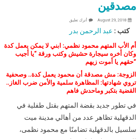
مصدقين
August 29, 2018
أترك تعليق
On فيديو وصور.. تطورات قضية قتل
أطفال ميت سلسيل.. الأهالي يتظاهرون
كتب :
عبد الرحمن بدر
دعما للأب المتهم والشرطة تفرقهم
بالغاز.. والدته وزوجته: مش مصدقين
أم الأب المتهم محمود نظمي: ابني لا يمكن يعمل كدة
وكان أخره سيجارة حشيش وكتب ورقة “يا أجيب
حقهم يا أموت زيهم”
الزوجة: مش مصدقة أن محمود يعمل كدة.. وصحفية
تروي شهادتها: المظاهرة سلمية والأمن ضرب الغاز..
القضية بتكبر وماحدش فاهم
في تطور جديد بقضة المتهم بقتل طفلية في
الدقهلية تظاهر عدد من أهالي مدينة ميت
سلسيل بالدقهلية تضامنًا مع محمود نظمى،