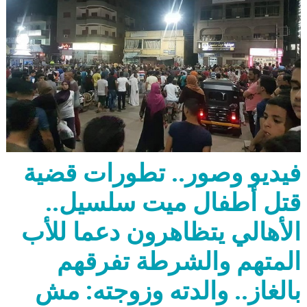
فيديو وصور.. تطورات قضية
قتل أطفال ميت سلسيل..
الأهالي يتظاهرون دعما للأب
المتهم والشرطة تفرقهم
بالغاز.. والدته وزوجته: مش