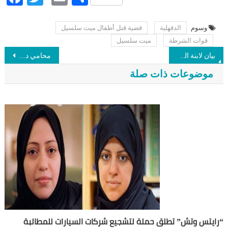
وسوم
الدقهلية
قضية قتل أطفال ميت سلسيل
Post navigation
قوات الشرطة
ميت سلسيل
بيان لابنة السفير معصوم مرزوق: ليس من حق أحد التصريح نيابة عن والدي الذي لا يملك الرد.. أبي المقاتل لم ولن يتراجع عن مواقفه
محامي د.يحيى القزاز يكشف تفاصيل التحقيقات معه والأحراز وحالته الصحية: طلب العرض على المستشفى.. ورفضنا بعض أسئلة النيابة
موضوعات ذات صلة
“رايتس وتش” تطلق حملة لتشجيع شركات السيارات للمطالبة