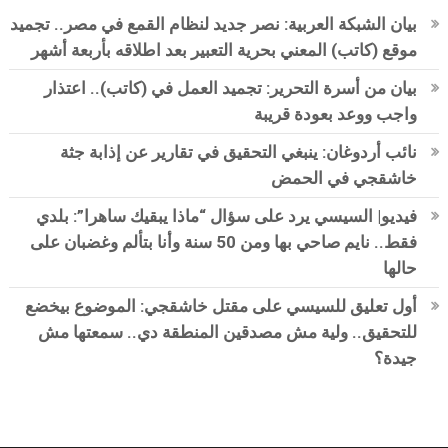
بيان الشبكة العربية: نصر جديد لنظام القمع في مصر.. تجميد
موقع (كاتب) المعني بحرية التعبير بعد اطلاقه بأربعة أشهر
بيان من أسرة التحرير: تجميد العمل في (كاتب).. اعتذار
واجب ووعد بعودة قريبة
نائب أردوغان: ينبغي التحقيق في تقارير عن إذابة جثة
خاشقجي في الحمض
فيديو| السيسي يرد على سؤال “ماذا يبقيك ساهرا”: بلدي
فقط.. نايم صاحي بها ومن 50 سنة وأنا بتألم وغضبان على
حالها
أول تعليق للسيسي على مقتل خاشقجي: الموضوع بيخضع
للتحقيق.. ولية مش مصدقين المنطقة دي.. سمعتها مش
جيدة؟