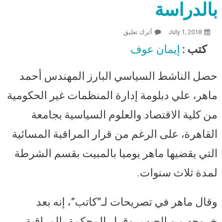
بالدراسة
July 1, 2018
أترك تعليق
On رغم المراقبة.. أحمد ماهر يحصل على
دبلومة إدارة المنظمات غير الحكومية بجامعة
كتب :
إيمان عوف
القاهرة: حاولت أن اكسر حصار المراقبة
بالدراسة
حصل الناشط السياسي البارز المهندس أحمد
ماهر، علي دبلومة إدارة المنظمات غير الحكومية
من كلية الاقتصاد والعلوم السياسية بجامعة
القاهرة، على الرغم من قرار المراقبة المسائية
التي يقضيها ماهر يوميا بالمبيت بقسم الشرطة
لمدة ثلاث سنوات.
وقال ماهر في تصريحات لـ”كاتب”، إنه بعد
خروجه من الحبس وقرار المحكمة بالمراقبة