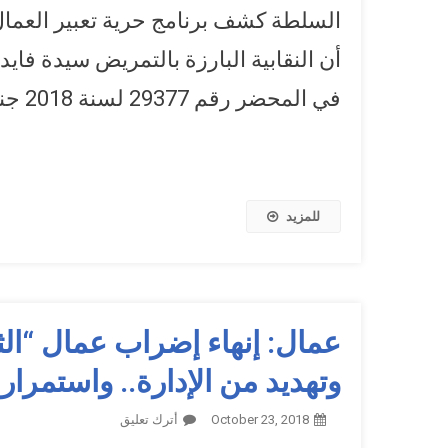
السلطة كشف برنامج حرية تعبير العمال 
أن النقابية البارزة بالتمريض سيدة فا
في المحضر رقم 29377 لسنة 2018 جنح حلوان وقررت […]
للمزيد
عمال: إنهاء إضراب عمال “الث
وتهديد من الإدارة.. واستمرار
October 23, 2018
أترك تعليق
On عمال: إنهاء إض
“البوتجاز”