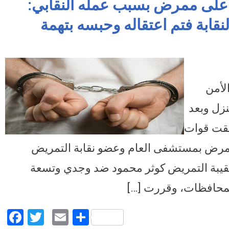
على ممرض بسبب عمله النقابي:
قابة فتم اعتقاله وحبسه بتهمة
تفاصيل القبض على ممرض بسبب عمله النقابي: اعترض على قرارات رئيسة النقابة فتم
الانتماء للإخوان
لأمن
زل وبعد
ألقت قوات
ممرض بمستشفى العام وعضو نقابة التمريض
نقيبة التمريض كوثر محمود ضد وجدي وتسعة
المحافظات، وقررت […]
Facebook
Twitter
Email
Share