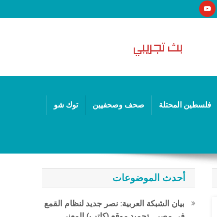
فلسطين المحتلة
صحف وصحفيين
توك شو
أحدث الموضوعات
بيان الشبكة العربية: نصر جديد لنظام القمع
في مصر.. تجميد موقع (كاتب) المعني