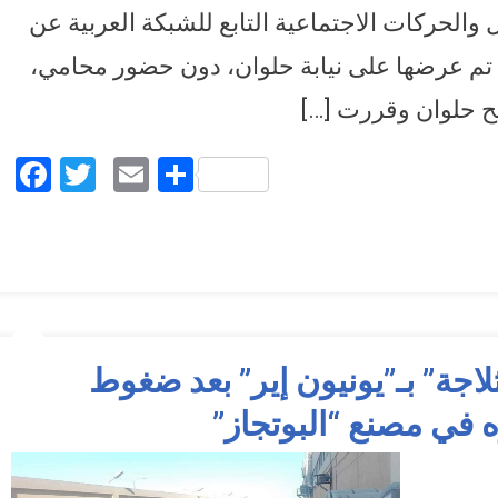
والحركات الاجتماعية التابع للشبكة العربية عن
يد تم عرضها على نيابة حلوان، دون حضور محامي،
Facebook
Twitter
Email
Share
لاجة” بـ”يونيون إير” بعد ضغوط
ه في مصنع “البوتجاز”
راب عمال “الثلاجة” بـ”يونيون إير” بعد ضغوط وتهديد من الإدارة.. واستمراره في مصنع