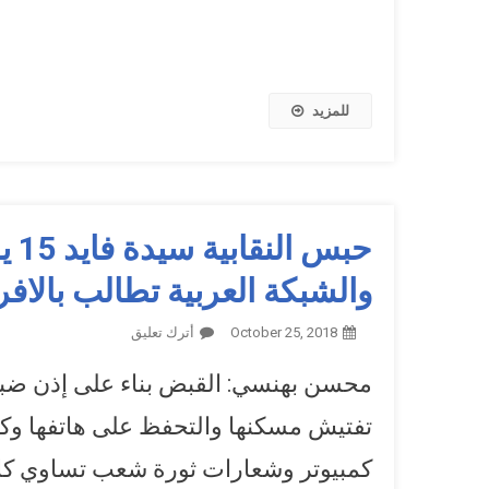
للمزيد
حبس
والشبكة العربية تطالب بالاف
October 25, 2018
أترك تعليق
وزميلها وجدي السي
محسن بهنسي: القبض بناء على إذن ضب
تفتيش مسكنها والتحفظ على هاتفها وك
كمبيوتر وشعارات ثورة شعب تساوي ك