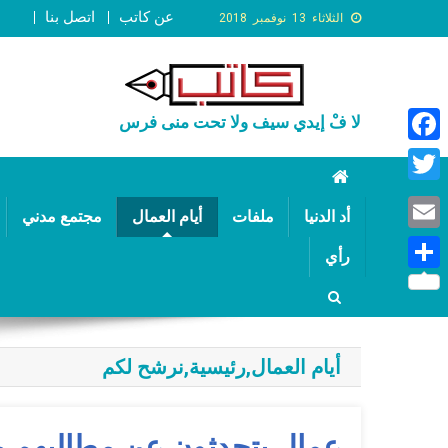
عن كاتب
اتصل بنا
الثلاثاء 13 نوفمبر 2018
لا فْ إيدي سيف ولا تحت منى فرس
Faceb
Twitte
أد الدنيا
ملفات
أيام العمال
مجتمع مدني
Email
رأي
Share
أيام العمال
,
رئيسية
,
نرشح لكم
عمال يتحدثون عن مطالبهم من