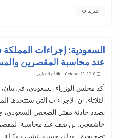
للمزيد
السعودية: إجراءات المملكة
عند محاسبة المقصرين والمس
October 23, 2018
أترك تعليق
On السعودية: إج
المباشرين
أكد مجلس الوزراء السعودي، في بيان، ا
الثلاثاء، أن الإجراءات التي ستتخذها الم
بصدد حادثة مقتل الصحفي السعودي، ج
خاشقجي، لن تقف عند محاسبة المقصر
تصحيحية”. وذلك حسبما نشرت وكالة الأ