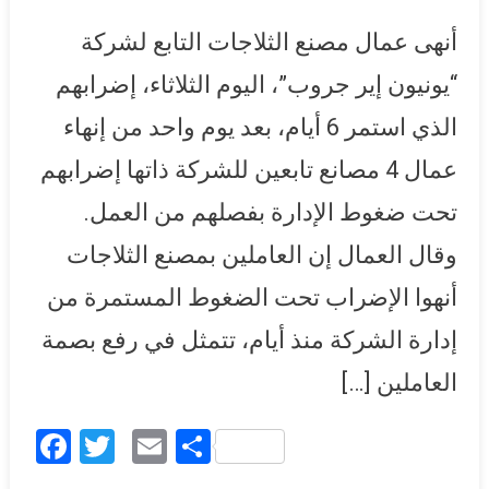
“الثلاجة” بـ”يونيون إير” بعد
أنهى عمال مصنع الثلاجات التابع لشركة
ضغوط وتهديد من الإدارة..
واستمراره في مصنع “البوتجاز”
“يونيون إير جروب”، اليوم الثلاثاء، إضرابهم
الذي استمر 6 أيام، بعد يوم واحد من إنهاء
عمال 4 مصانع تابعين للشركة ذاتها إضرابهم
تحت ضغوط الإدارة بفصلهم من العمل.
وقال العمال إن العاملين بمصنع الثلاجات
أنهوا الإضراب تحت الضغوط المستمرة من
إدارة الشركة منذ أيام، تتمثل في رفع بصمة
العاملين […]
Facebook
Twitter
Email
Share