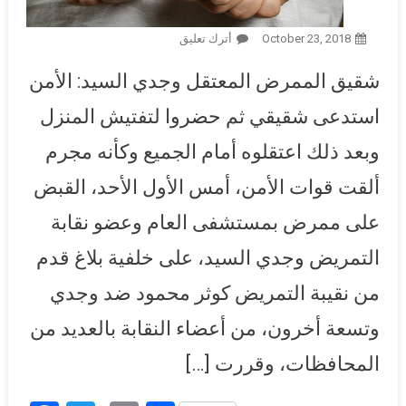
October 23, 2018
أترك تعليق
On نقابية تكشف تفاصيل القبض
على ممرض بسبب عمله النقابي:
شقيق الممرض المعتقل وجدي السيد: الأمن
اعترض على قرارات رئيسة
النقابة فتم اعتقاله وحبسه بتهمة
استدعى شقيقي ثم حضروا لتفتيش المنزل
الانتماء للإخوان
وبعد ذلك اعتقلوه أمام الجميع وكأنه مجرم
ألقت قوات الأمن، أمس الأول الأحد، القبض
على ممرض بمستشفى العام وعضو نقابة
التمريض وجدي السيد، على خلفية بلاغ قدم
من نقيبة التمريض كوثر محمود ضد وجدي
وتسعة أخرون، من أعضاء النقابة بالعديد من
المحافظات، وقررت […]