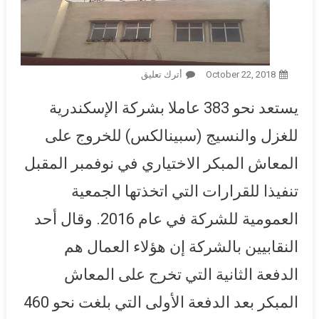
October 22, 2018
أترك تعليق
On ثاني دفعة.. خروج 383 عاملا
من “الإسكندرية للغزل” على
يستعد نحو 383 عاملا بشركة الإسكندرية
المعاش المبكر.. وعامل: تنفيذًا
لقرار عمومية الشركة
للغزل والنسيج (سبينالكس) للخروج على
المعاش المبكر الاختياري في نوفمبر المقبل
تنفيذا للقرارات التي اتخذتها الجمعية
العمومية للشركة في عام 2016. وقال أحد
النقابيين بالشركة إن هؤلاء العمال هم
الدفعة الثانية التي تخرج على المعاش
المبكر بعد الدفعة الأولى التي بلغت نحو 460