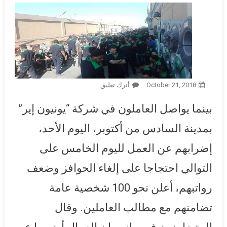
October 21, 2018
أترك تعليق
On أكثر من 100 شخصية عامة
يتضامنون مع إضراب عمال
بينما يواصل العاملون في شركة “يونيون إير”
“يونيون إير” وينتقدون التواطؤ
مع المستثمر: مطالبهم الحد
بمدينة السادس من أكتوبر، اليوم الأحد،
الأدنى للمعيشة
إضرابهم عن العمل لليوم الخامس على
التوالي احتجاجا على إلغاء الحوافز وضعف
رواتبهم، أعلن نحو 100 شخصية عامة
تضامنهم مع مطالب العاملين. وقال