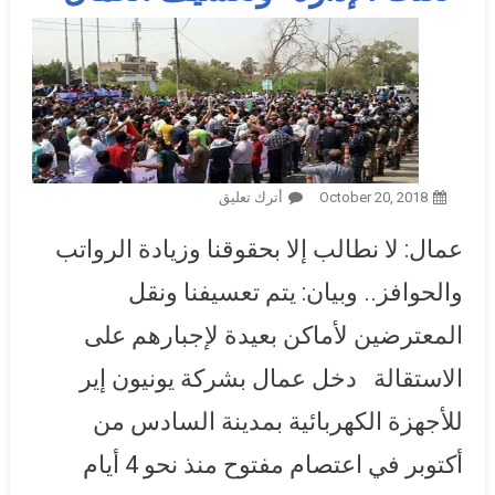
October 20, 2018
أترك تعليق
On قصة اعتصام عمال “يونيون
آير”: 4 أيام من المطالبة بالرواتب
عمال: لا نطالب إلا بحقوقنا وزيادة الرواتب
والحوافز المتأخرة في مواجهة
“تعنت الإدارة” وتعسيف العمال
والحوافز.. وبيان: يتم تعسيفنا ونقل
المعترضين لأماكن بعيدة لإجبارهم على
الاستقالة دخل عمال بشركة يونيون إير
للأجهزة الكهربائية بمدينة السادس من
أكتوبر في اعتصام مفتوح منذ نحو 4 أيام