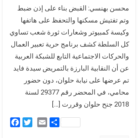
يوما والتحفظ على هاتفها
محسن بهنسي: القبض بناء على إذن ضبط
وكمبيوتر.. والشبكة العربية
تطالب بالافراج عنها وزميلها
وتم تفتيش مسكنها والتحفظ على هاتفها
وجدي السيد
وكيسة كمبيوتر وشعارات ثورة شعب تساوي
كل السلطة كشف برنامج حرية تعبير العمال
والحركات الاجتماعية التابع للشبكة العربية
عن أن النقابية البارزة بالتمريض سيدة فايد
تم عرضها على نيابة حلوان، دون حضور
محامي، في المحضر رقم 29377 لسنة
2018 جنح حلوان وقررت […]
Facebook
Twitter
Email
Share