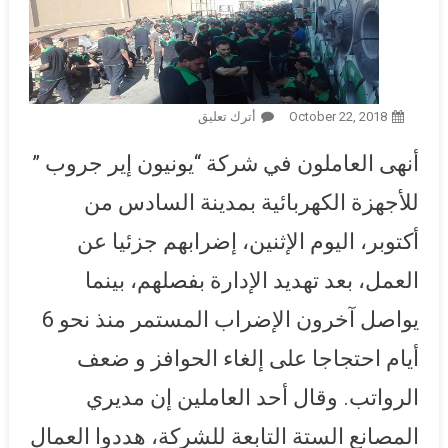
October 22, 2018
أترك تعليق
On عمال بـ4 مصانع لـ”يونيون
إير” ينهون إضرابهم جزئيا عن
أنهى العاملون في شركة “يونيون إير جروب ”
العمل بعد التهديد بالفصل..
واستمرار الإضراب كاملا في
للأجهزة الكهربائية بمدينة السادس من
مصنعين
أكتوبر، اليوم الإثنين، إضرابهم جزئيا عن
العمل، بعد تهديد الإدارة بفصلهم، بينما
يواصل آخرون الإضراب المستمر منذ نحو 6
أيام احتجاجا على إلغاء الحوافز و ضعف
الرواتب. وقال أحد العاملين إن مديري
المصانع الستة التابعة للشركة، هددوا العمال