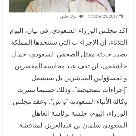
October 23, 2018
أترك تعليق
On السعودية: إجراءات المملكة
في قضية مقتل خاشقجي لن
أكد مجلس الوزراء السعودي، في بيان، اليوم
تقف عند محاسبة المقصرين
والمسئولين المباشرين
الثلاثاء، أن الإجراءات التي ستتخذها المملكة
بصدد حادثة مقتل الصحفي السعودي، جمال
خاشقجي، لن تقف عند محاسبة المقصرين
والمسؤولين المباشرين بل ستشمل
“إجراءات تصحيحية”. وذلك حسبما نشرت
وكالة الأنباء السعودية “واس”. وعقد مجلس
الوزراء، اليوم، جلسة برئاسة العاهل
السعودي سلمان بن عبدالعزيز، لمناقشة