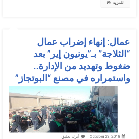
للمزيد
عمال: إنهاء إضراب عمال
“الثلاجة” بـ”يونيون إير” بعد
ضغوط وتهديد من الإدارة..
واستمراره في مصنع “البوتجاز”
October 23, 2018
أترك تعليق
On عمال: إنهاء إضراب عمال