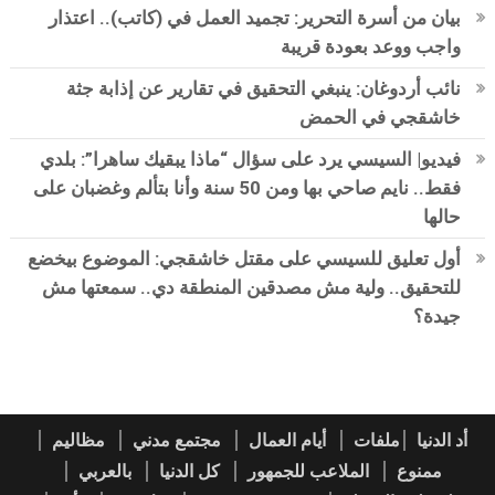
بيان من أسرة التحرير: تجميد العمل في (كاتب).. اعتذار
واجب ووعد بعودة قريبة
نائب أردوغان: ينبغي التحقيق في تقارير عن إذابة جثة
خاشقجي في الحمض
فيديو| السيسي يرد على سؤال “ماذا يبقيك ساهرا”: بلدي
فقط.. نايم صاحي بها ومن 50 سنة وأنا بتألم وغضبان على
حالها
أول تعليق للسيسي على مقتل خاشقجي: الموضوع بيخضع
للتحقيق.. ولية مش مصدقين المنطقة دي.. سمعتها مش
جيدة؟
أد الدنيا
ملفات
أيام العمال
مجتمع مدني
مظاليم
ممنوع
الملاعب للجمهور
كل الدنيا
بالعربي