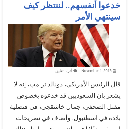
خدعوا أنفسهم.. لننتظر كيف
سينتهي الأمر
November 1, 2018
أترك تعليق
On ترامب: السعوديون لم
يخدعوني في قضية خاشقجي
قال الرئيس الأمريكي، دونالد ترامب، إنه لا
ولكن ربما خدعوا أنفسهم..
لننتظر كيف سينتهي الأمر
يشعر بأن السعوديين قد خدعوه بخصوص
مقتل الصحفي، جمال خاشقجي، في قنصلية
بلاده في اسطنبول. وأضاف في تصريحات