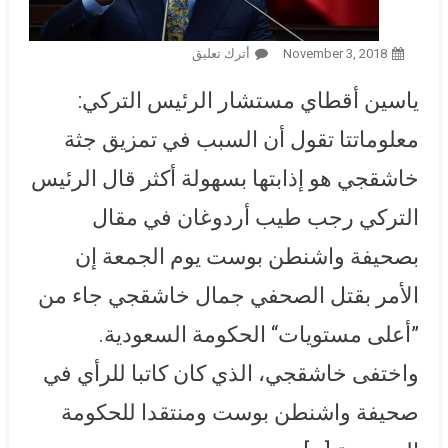
November 3, 2018
أترك تعليق
On أردوغان: أمر قتل خاشقجي
جاء من أعلى مستوى لكن ليس
ياسين أقطاي مستشار الرئيس التركي:
الملك.. والقنصل السعودي
كاذب والنائب العام غير متعاون
معلوماتتا تقول أن السبب في تمزيق جثة
خاشقجي هو إذابتها بسهولة أكثر قال الرئيس
التركي رجب طيب أردوغان في مقال
بصحيفة واشنطن بوست يوم الجمعة إن
الأمر بقتل الصحفي جمال خاشقجي جاء من
”أعلى مستويات“ الحكومة السعودية.
واختفى خاشقجي، الذي كان كاتبا للرأي في
صحيفة واشنطن بوست ومنتقدا للحكومة