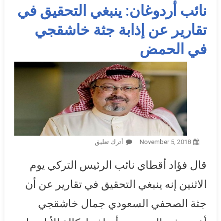
نائب أردوغان: ينبغي التحقيق في
تقارير عن إذابة جثة خاشقجي
في الحمض
November 5, 2018
أترك تعليق
On نائب أردوغان: ينبغي
التحقيق في تقارير عن إذابة جثة
قال فؤاد أقطاي نائب الرئيس التركي يوم
خاشقجي في الحمض
الاثنين إنه ينبغي التحقيق في تقارير عن أن
جثة الصحفي السعودي جمال خاشقجي