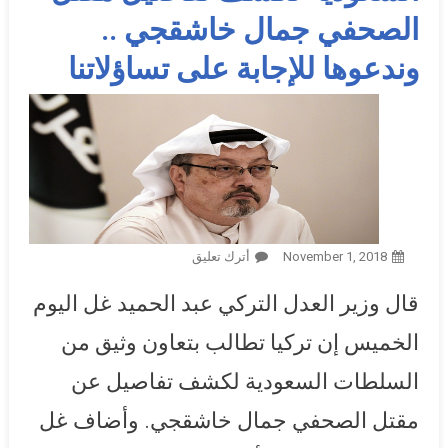
الصحفي جمال خاشقجي ..
وندعوها للإجابة على تساؤلاتنا
November 1, 2018
أترك تعليق
On وزير العدل التركي: نتوقع
تعاون السعودية لكشف تفاصيل
قال وزير العدل التركي عبد الحميد غل اليوم
مقتل الصحفي جمال خاشقجي
.. وندعوها للإجابة على تساؤلاتنا
الخميس إن تركيا تطالب بتعاون وثيق من
السلطات السعودية لكشف تفاصيل عن
مقتل الصحفي جمال خاشقجي. وأضاف غل