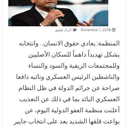
November 1, 2018
أترك تعليق
On “العفو الدولية” تعرب عن
قلقها الشديد بعد انتخاب
المنظمة: يعادي حقوق الانسان.. وانتخابه
بولسونارو رئيسا للبرازيل:
خطابه المسموم ينبغي ألا يصبح
يشكل تهديداً داهماً للسكان الأصليين
سياسة حكومية
وللمجتمعات الريفية والسود والنساء
والناشطين الرئيس العسكري ونائبه دافعا
صراحة عن جرائم الدولة في ظل النظام
العسكري البائد بما في ذلك عن التعذيب
أعلنت منظمة العفو الدولية اليوم، عن
بواعث قلقها الشديد بعد على انتخاب جايير