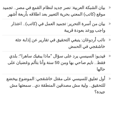
بيان الشبكة العربية: نصر جديد لنظام القمع في مصر.. تجميد
موقع (كاتب) المعني بحرية التعبير بعد اطلاقه بأربعة أشهر
بيان من أسرة التحرير: تجميد العمل في (كاتب).. اعتذار
واجب ووعد بعودة قريبة
نائب أردوغان: ينبغي التحقيق في تقارير عن إذابة جثة
خاشقجي في الحمض
فيديو| السيسي يرد على سؤال “ماذا يبقيك ساهرا”: بلدي
فقط.. نايم صاحي بها ومن 50 سنة وأنا بتألم وغضبان على
حالها
أول تعليق للسيسي على مقتل خاشقجي: الموضوع بيخضع
للتحقيق.. ولية مش مصدقين المنطقة دي.. سمعتها مش
جيدة؟